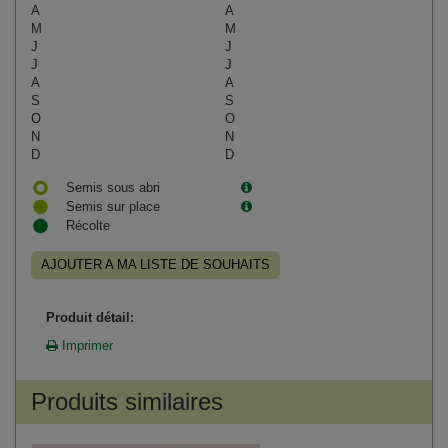
A
A
M
M
J
J
J
J
A
A
S
S
O
O
N
N
D
D
Semis sous abri
Semis sur place
Récolte
AJOUTER A MA LISTE DE SOUHAITS
Produit détail:
Imprimer
Produits similaires