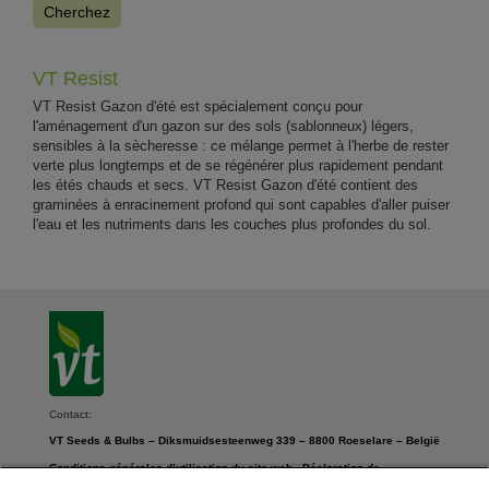
Cherchez
VT Resist
VT Resist Gazon d'été est spécialement conçu pour
l'aménagement d'un gazon sur des sols (sablonneux) légers,
sensibles à la sècheresse : ce mélange permet à l'herbe de rester
verte plus longtemps et de se régénérer plus rapidement pendant
les étés chauds et secs. VT Resist Gazon d'été contient des
graminées à enracinement profond qui sont capables d'aller puiser
l'eau et les nutriments dans les couches plus profondes du sol.
Contact:
VT Seeds & Bulbs – Diksmuidsesteenweg 339 – 8800 Roeselare – België
Conditions générales d’utilisation du site web
-
Déclaration de
confidentialité
-
Paramètres des cookies
-
Déclaration en matière de