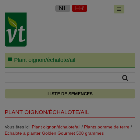
NL
FR
Plant oignon/échalote/ail
LISTE DE SEMENCES
PLANT OIGNON/ÉCHALOTE/AIL
Vous êtes ici:
Plant oignon/échalote/ail
/
Plants pomme de terre
/
Echalote à planter Golden Gourmet 500 grammes