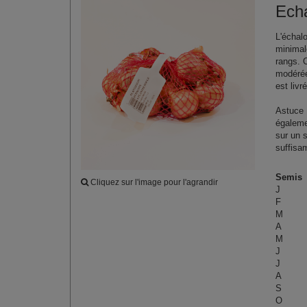
Ech
L'échalo
minimal
rangs. C
modérée
est livré
Astuce 
égaleme
sur un s
suffisa
Semis
Cliquez sur l'image pour l'agrandir
J
F
M
A
M
J
J
A
S
O