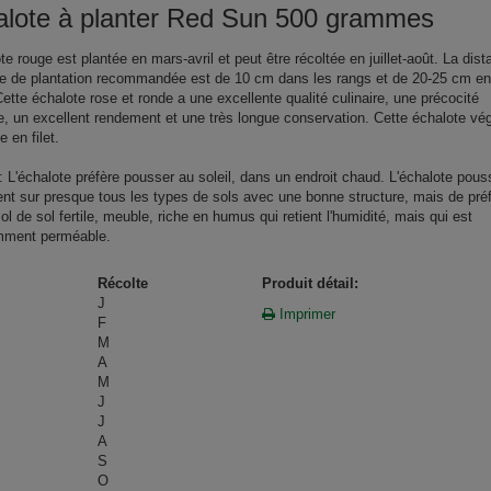
alote à planter Red Sun 500 grammes
te rouge est plantée en mars-avril et peut être récoltée en juillet-août. La dis
e de plantation recommandée est de 10 cm dans les rangs et de 20-25 cm ent
ette échalote rose et ronde a une excellente qualité culinaire, une précocité
, un excellent rendement et une très longue conservation. Cette échalote vé
e en filet.
: L'échalote préfère pousser au soleil, dans un endroit chaud. L'échalote pous
nt sur presque tous les types de sols avec une bonne structure, mais de pré
ol de sol fertile, meuble, riche en humus qui retient l'humidité, mais qui est
mment perméable.
Récolte
Produit détail:
J
Imprimer
F
M
A
M
J
J
A
S
O