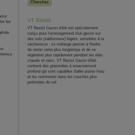
Cherchez
tance
VT Resist
re les
VT Resist Gazon d'été est spécialement
gétale
conçu pour l'aménagement d'un gazon sur
des sols (sablonneux) légers, sensibles à la
sècheresse : ce mélange permet à l'herbe
se
de rester verte plus longtemps et de se
férence
régénérer plus rapidement pendant les étés
chauds et secs. VT Resist Gazon d'été
contient des graminées à enracinement
profond qui sont capables d'aller puiser l'eau
et les nutriments dans les couches plus
profondes du sol.