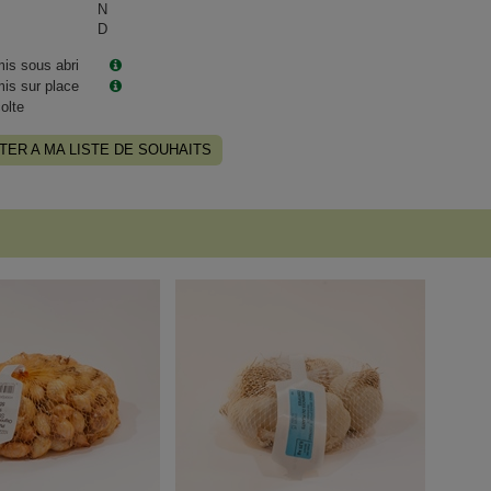
N
D
is sous abri
is sur place
olte
TER A MA LISTE DE SOUHAITS