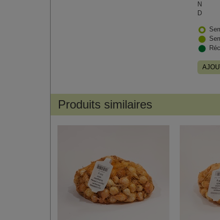
N
D
Sem
Sem
Réc
AJOU
Produits similaires