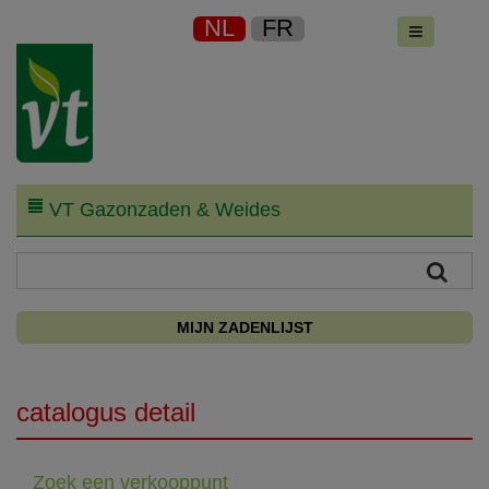
NL
FR
VT Gazonzaden & Weides
MIJN ZADENLIJST
catalogus detail
Zoek een verkooppunt