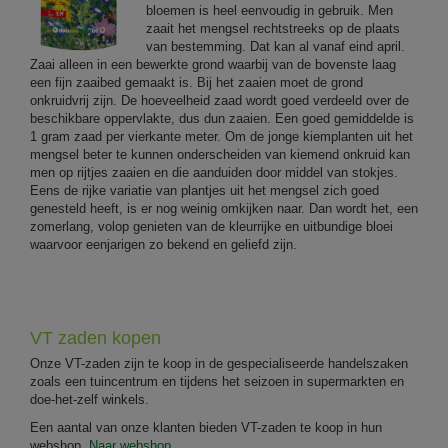
bloemen is heel eenvoudig in gebruik. Men
zaait het mengsel rechtstreeks op de plaats
van bestemming. Dat kan al vanaf eind april.
Zaai alleen in een bewerkte grond waarbij van de bovenste laag
een fijn zaaibed gemaakt is. Bij het zaaien moet de grond
onkruidvrij zijn. De hoeveelheid zaad wordt goed verdeeld over de
beschikbare oppervlakte, dus dun zaaien. Een goed gemiddelde is
1 gram zaad per vierkante meter. Om de jonge kiemplanten uit het
mengsel beter te kunnen onderscheiden van kiemend onkruid kan
men op rijtjes zaaien en die aanduiden door middel van stokjes.
Eens de rijke variatie van plantjes uit het mengsel zich goed
genesteld heeft, is er nog weinig omkijken naar. Dan wordt het, een
zomerlang, volop genieten van de kleurrijke en uitbundige bloei
waarvoor eenjarigen zo bekend en geliefd zijn.
VT zaden kopen
Onze VT-zaden zijn te koop in de gespecialiseerde handelszaken
zoals een tuincentrum en tijdens het seizoen in supermarkten en
doe-het-zelf winkels.
Een aantal van onze klanten bieden VT-zaden te koop in hun
webshop.
Naar webshop