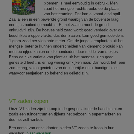
bloemen is heel eenvoudig in gebruik. Men
zaait het mengsel rechtstreeks op de plaats
van bestemming. Dat kan al vanaf eind april.
Zaai alleen in een bewerkte grond waarbij van de bovenste laag
een fijn zaaibed gemaakt is. Bij het zaaien moet de grond
onkruidvrij zijn. De hoeveelheid zaad wordt goed verdeeld over de
beschikbare oppervlakte, dus dun zaaien. Een goed gemiddelde is
1 gram zaad per vierkante meter. Om de jonge kiemplanten uit het
mengsel beter te kunnen onderscheiden van kiemend onkruid kan
men op rijtjes zaaien en die aanduiden door middel van stokjes.
Eens de rijke variatie van plantjes uit het mengsel zich goed
genesteld heeft, is er nog weinig omkijken naar. Dan wordt het, een
zomerlang, volop genieten van de kleurrijke en uitbundige bloei
waarvoor eenjarigen zo bekend en geliefd zijn.
VT zaden kopen
Onze VT-zaden zijn te koop in de gespecialiseerde handelszaken
zoals een tuincentrum en tijdens het seizoen in supermarkten en
doe-het-zelf winkels.
Een aantal van onze klanten bieden VT-zaden te koop in hun
webshop.
Naar webshop