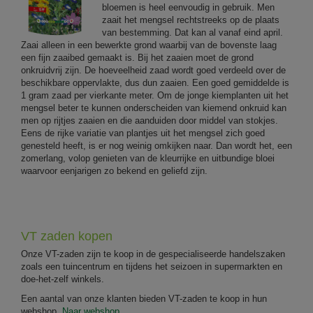
bloemen is heel eenvoudig in gebruik. Men
zaait het mengsel rechtstreeks op de plaats
van bestemming. Dat kan al vanaf eind april.
Zaai alleen in een bewerkte grond waarbij van de bovenste laag
een fijn zaaibed gemaakt is. Bij het zaaien moet de grond
onkruidvrij zijn. De hoeveelheid zaad wordt goed verdeeld over de
beschikbare oppervlakte, dus dun zaaien. Een goed gemiddelde is
1 gram zaad per vierkante meter. Om de jonge kiemplanten uit het
mengsel beter te kunnen onderscheiden van kiemend onkruid kan
men op rijtjes zaaien en die aanduiden door middel van stokjes.
Eens de rijke variatie van plantjes uit het mengsel zich goed
genesteld heeft, is er nog weinig omkijken naar. Dan wordt het, een
zomerlang, volop genieten van de kleurrijke en uitbundige bloei
waarvoor eenjarigen zo bekend en geliefd zijn.
VT zaden kopen
Onze VT-zaden zijn te koop in de gespecialiseerde handelszaken
zoals een tuincentrum en tijdens het seizoen in supermarkten en
doe-het-zelf winkels.
Een aantal van onze klanten bieden VT-zaden te koop in hun
webshop.
Naar webshop