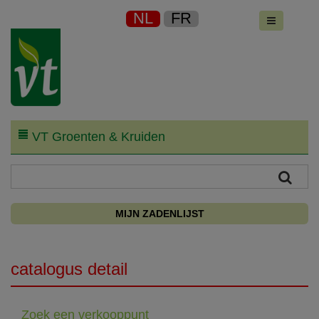
NL
FR
VT Groenten & Kruiden
MIJN ZADENLIJST
catalogus detail
Zoek een verkooppunt