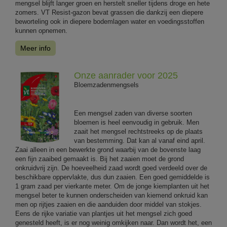
mengsel blijft langer groen en herstelt sneller tijdens droge en hete
zomers. VT Resist-gazon bevat grassen die dankzij een diepere
beworteling ook in diepere bodemlagen water en voedingsstoffen
kunnen opnemen.
Meer info
Onze aanrader voor 2025
Bloemzadenmengsels
Een mengsel zaden van diverse soorten
bloemen is heel eenvoudig in gebruik. Men
zaait het mengsel rechtstreeks op de plaats
van bestemming. Dat kan al vanaf eind april.
Zaai alleen in een bewerkte grond waarbij van de bovenste laag
een fijn zaaibed gemaakt is. Bij het zaaien moet de grond
onkruidvrij zijn. De hoeveelheid zaad wordt goed verdeeld over de
beschikbare oppervlakte, dus dun zaaien. Een goed gemiddelde is
1 gram zaad per vierkante meter. Om de jonge kiemplanten uit het
mengsel beter te kunnen onderscheiden van kiemend onkruid kan
men op rijtjes zaaien en die aanduiden door middel van stokjes.
Eens de rijke variatie van plantjes uit het mengsel zich goed
genesteld heeft, is er nog weinig omkijken naar. Dan wordt het, een