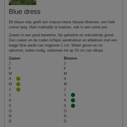
Blue dress
Dit blauw vlas geeft een massa intens blauwe bloemen, een hele
zomer lang. Heel makkelijk te kweken, ook in een ruime pot.
Zaaien in een goed bewerkte, fijn geharkte en onkruidvrije grond.
Dun zaaien en de zaden lichtjes aandrukken en afdekken met een
laagje fijne aarde van ongeveer 1 cm. Water geven en na
opkomst, indien nodig, uitdunnen tot op 10 cm van elkaar.
Zaaien
Bloeien
J
J
F
F
M
M
A
A
M
M
J
J
J
J
A
A
S
S
O
O
N
N
D
D