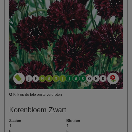
Klik op de foto om te vergroten
Korenbloem Zwart
Zaaien
Bloeien
J
J
F
F