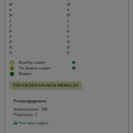
M
M
A
A
M
M
J
J
J
J
A
A
S
S
O
O
N
N
D
D
Beschut zaaien
Ter plaatse zaaien
Bloeien
TOEVOEGEN AAN MIJN WENSLIJST
Productgegevens:
Artikelnummer: 798
Prijsklasse: C
Print deze pagina