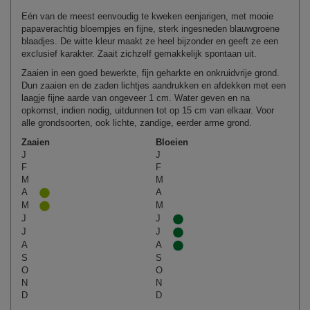
Eén van de meest eenvoudig te kweken eenjarigen, met mooie
papaverachtig bloempjes en fijne, sterk ingesneden blauwgroene
blaadjes. De witte kleur maakt ze heel bijzonder en geeft ze een
exclusief karakter. Zaait zichzelf gemakkelijk spontaan uit.
Zaaien in een goed bewerkte, fijn geharkte en onkruidvrije grond.
Dun zaaien en de zaden lichtjes aandrukken en afdekken met een
laagje fijne aarde van ongeveer 1 cm. Water geven en na
opkomst, indien nodig, uitdunnen tot op 15 cm van elkaar. Voor
alle grondsoorten, ook lichte, zandige, eerder arme grond.
Zaaien
Bloeien
J
J
F
F
M
M
A
A
M
M
J
J
J
J
A
A
S
S
O
O
N
N
D
D