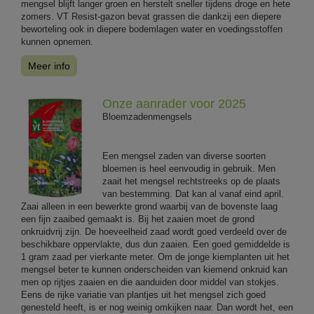
mengsel blijft langer groen en herstelt sneller tijdens droge en hete
zomers. VT Resist-gazon bevat grassen die dankzij een diepere
beworteling ook in diepere bodemlagen water en voedingsstoffen
kunnen opnemen.
Meer info
Onze aanrader voor 2025
Bloemzadenmengsels
Een mengsel zaden van diverse soorten
bloemen is heel eenvoudig in gebruik. Men
zaait het mengsel rechtstreeks op de plaats
van bestemming. Dat kan al vanaf eind april.
Zaai alleen in een bewerkte grond waarbij van de bovenste laag
een fijn zaaibed gemaakt is. Bij het zaaien moet de grond
onkruidvrij zijn. De hoeveelheid zaad wordt goed verdeeld over de
beschikbare oppervlakte, dus dun zaaien. Een goed gemiddelde is
1 gram zaad per vierkante meter. Om de jonge kiemplanten uit het
mengsel beter te kunnen onderscheiden van kiemend onkruid kan
men op rijtjes zaaien en die aanduiden door middel van stokjes.
Eens de rijke variatie van plantjes uit het mengsel zich goed
genesteld heeft, is er nog weinig omkijken naar. Dan wordt het, een