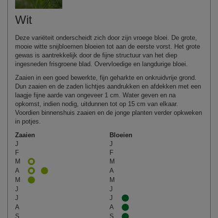
Wit
Deze variëteit onderscheidt zich door zijn vroege bloei. De grote,
mooie witte snijbloemen bloeien tot aan de eerste vorst. Het grote
gewas is aantrekkelijk door de fijne structuur van het diep
ingesneden frisgroene blad. Overvloedige en langdurige bloei.
Zaaien in een goed bewerkte, fijn geharkte en onkruidvrije grond.
Dun zaaien en de zaden lichtjes aandrukken en afdekken met een
laagje fijne aarde van ongeveer 1 cm. Water geven en na
opkomst, indien nodig, uitdunnen tot op 15 cm van elkaar.
Voordien binnenshuis zaaien en de jonge planten verder opkweken
in potjes.
Zaaien
Bloeien
J
J
F
F
M
M
A
A
M
M
J
J
J
J
A
A
S
S