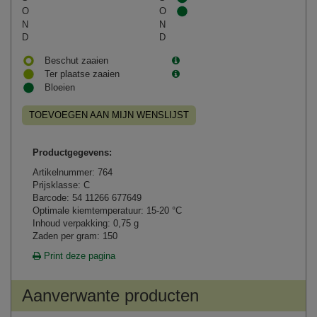
O
O
N
N
D
D
Beschut zaaien
Ter plaatse zaaien
Bloeien
TOEVOEGEN AAN MIJN WENSLIJST
Productgegevens:
Artikelnummer: 764
Prijsklasse: C
Barcode: 54 11266 677649
Optimale kiemtemperatuur: 15-20 °C
Inhoud verpakking: 0,75 g
Zaden per gram: 150
Print deze pagina
Aanverwante producten