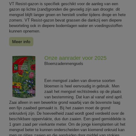
VT Resist-gazon is specifiek geschikt voor de aanleg van een
gazon op lichte (zand)gronden die gevoelig zijn aan droogte: dit
mengsel blijft langer groen en herstelt sneller tijdens droge en hete
zomers. VT Resist-gazon bevat grassen die dankzij een diepere
beworteling ook in diepere bodemlagen water en voedingsstoffen
kunnen opnemen.
Meer info
Onze aanrader voor 2025
Bloemzadenmengsels
Een mengsel zaden van diverse soorten
bloemen is heel eenvoudig in gebruik. Men
zaait het mengsel rechtstreeks op de plaats
van bestemming. Dat kan al vanaf eind april.
Zaai alleen in een bewerkte grond waarbij van de bovenste laag
een fijn zaaibed gemaakt is. Bij het zaaien moet de grond
onkruidvrij zijn. De hoeveelheid zaad wordt goed verdeeld over de
beschikbare oppervlakte, dus dun zaaien. Een goed gemiddelde is
1 gram zaad per vierkante meter. Om de jonge kiemplanten uit het
mengsel beter te kunnen onderscheiden van kiemend onkruid kan
men op rijtjes zaaien en die aanduiden door middel van stokjes.