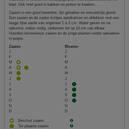
blad. Ook heel goed in bakken en potten te kweken.
Zaaien in een goed bewerkte, fijn geharkte en onkruidvrije grond.
Dun zaaien en de zaden lichtjes aandrukken en afdekken met een
laagje fijne aarde van ongeveer 1 à 2 cm. Water geven en na
opkomst, indien nodig, uitdunnen tot op 10 cm van elkaar.
Voordien binnenshuis zaaien en de jonge planten verder opkweken
in potjes.
Zaaien
Bloeien
J
J
F
F
M
M
A
A
M
M
J
J
J
J
A
A
S
S
O
O
N
N
D
D
Beschut zaaien
Ter plaatse zaaien