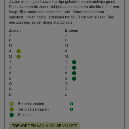
Zaaien in een goed bewerkte, fijn geharkte en onkruidvrije grond.
Dun zaaien en de zaden lichtjes aandrukken en afdekken met een
laagje fijne aarde van ongeveer 1 cm. Water geven en na
opkomst, indien nodig, uitdunnen tot op 10 cm van elkaar. Kies
een zonnige, eerder droge standplaats.
Zaaien
Bloeien
J
J
F
F
M
M
A
A
M
M
J
J
J
J
A
A
S
S
O
O
N
N
D
D
Beschut zaaien
Ter plaatse zaaien
Bloeien
TOEVOEGEN AAN MIJN WENSLIJST