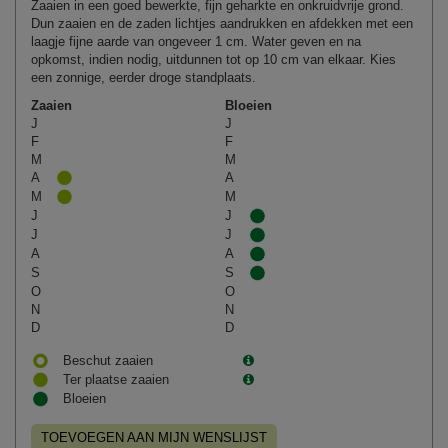
Zaaien in een goed bewerkte, fijn geharkte en onkruidvrije grond.
Dun zaaien en de zaden lichtjes aandrukken en afdekken met een
laagje fijne aarde van ongeveer 1 cm. Water geven en na
opkomst, indien nodig, uitdunnen tot op 10 cm van elkaar. Kies
een zonnige, eerder droge standplaats.
Zaaien
Bloeien
J
J
F
F
M
M
A
A
M
M
J
J
J
J
A
A
S
S
O
O
N
N
D
D
Beschut zaaien
Ter plaatse zaaien
Bloeien
TOEVOEGEN AAN MIJN WENSLIJST