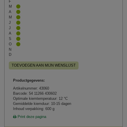
F
M
A
M
J
J
A
S
O
N
D
TOEVOEGEN AAN MIJN WENSLIJST
Productgegevens:
Artikelnummer: 43060
Barcode: 54 11266 430602
Optimale kiemtemperatuur: 12 °C
Gemiddelde kiemduur: 10-15 dagen
Inhoud verpakking: 600 g
Print deze pagina