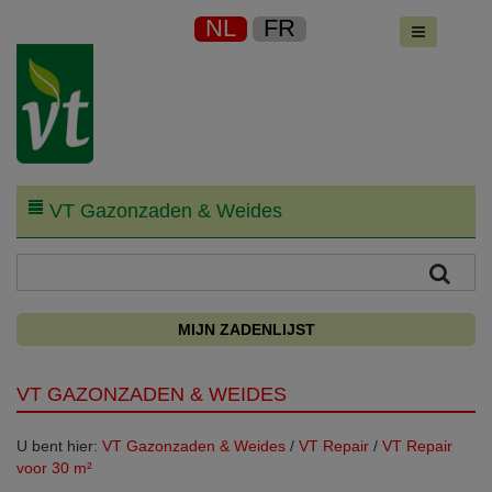
NL
FR
VT Gazonzaden & Weides
MIJN ZADENLIJST
VT GAZONZADEN & WEIDES
U bent hier:
VT Gazonzaden & Weides
/
VT Repair
/
VT Repair
voor 30 m²