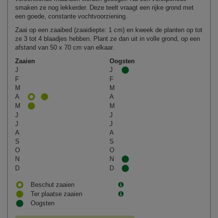
smaken ze nog lekkerder. Deze teelt vraagt een rijke grond met
een goede, constante vochtvoorziening.
Zaai op een zaaibed (zaaidiepte: 1 cm) en kweek de planten op tot
ze 3 tot 4 blaadjes hebben. Plant ze dan uit in volle grond, op een
afstand van 50 x 70 cm van elkaar.
Zaaien
Oogsten
J
J
F
F
M
M
A
A
M
M
J
J
J
J
A
A
S
S
O
O
N
N
D
D
Beschut zaaien
Ter plaatse zaaien
Oogsten