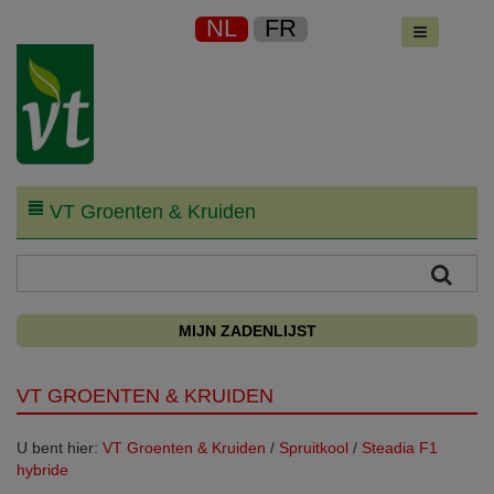
NL
FR
VT Groenten & Kruiden
MIJN ZADENLIJST
VT GROENTEN & KRUIDEN
U bent hier:
VT Groenten & Kruiden
/
Spruitkool
/
Steadia F1
hybride