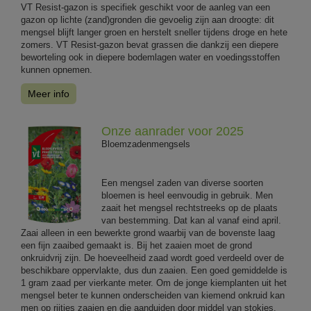
VT Resist-gazon is specifiek geschikt voor de aanleg van een
gazon op lichte (zand)gronden die gevoelig zijn aan droogte: dit
mengsel blijft langer groen en herstelt sneller tijdens droge en hete
zomers. VT Resist-gazon bevat grassen die dankzij een diepere
beworteling ook in diepere bodemlagen water en voedingsstoffen
kunnen opnemen.
Meer info
Onze aanrader voor 2025
Bloemzadenmengsels
Een mengsel zaden van diverse soorten
bloemen is heel eenvoudig in gebruik. Men
zaait het mengsel rechtstreeks op de plaats
van bestemming. Dat kan al vanaf eind april.
Zaai alleen in een bewerkte grond waarbij van de bovenste laag
een fijn zaaibed gemaakt is. Bij het zaaien moet de grond
onkruidvrij zijn. De hoeveelheid zaad wordt goed verdeeld over de
beschikbare oppervlakte, dus dun zaaien. Een goed gemiddelde is
1 gram zaad per vierkante meter. Om de jonge kiemplanten uit het
mengsel beter te kunnen onderscheiden van kiemend onkruid kan
men op rijtjes zaaien en die aanduiden door middel van stokjes.