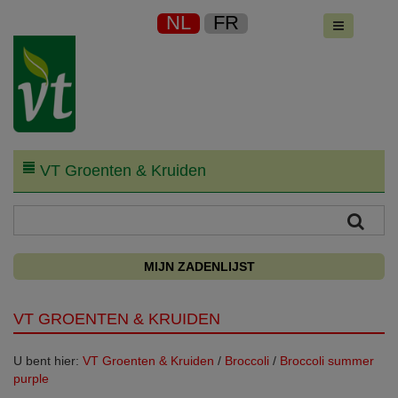
NL
FR
VT Groenten & Kruiden
MIJN ZADENLIJST
VT GROENTEN & KRUIDEN
U bent hier:
VT Groenten & Kruiden
/
Broccoli
/
Broccoli summer
purple