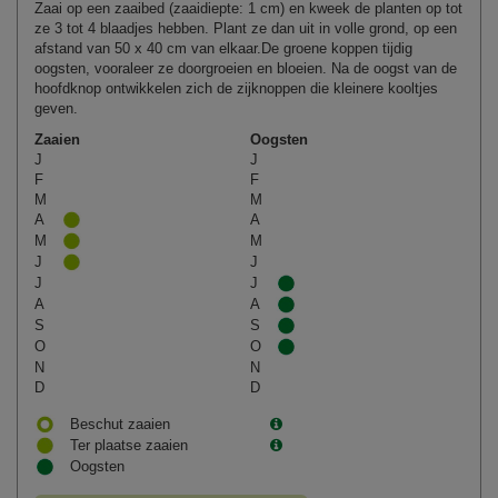
Zaai op een zaaibed (zaaidiepte: 1 cm) en kweek de planten op tot
ze 3 tot 4 blaadjes hebben. Plant ze dan uit in volle grond, op een
afstand van 50 x 40 cm van elkaar.De groene koppen tijdig
oogsten, vooraleer ze doorgroeien en bloeien. Na de oogst van de
hoofdknop ontwikkelen zich de zijknoppen die kleinere kooltjes
geven.
Zaaien
Oogsten
J
J
F
F
M
M
A
A
M
M
J
J
J
J
A
A
S
S
O
O
N
N
D
D
Beschut zaaien
Ter plaatse zaaien
Oogsten