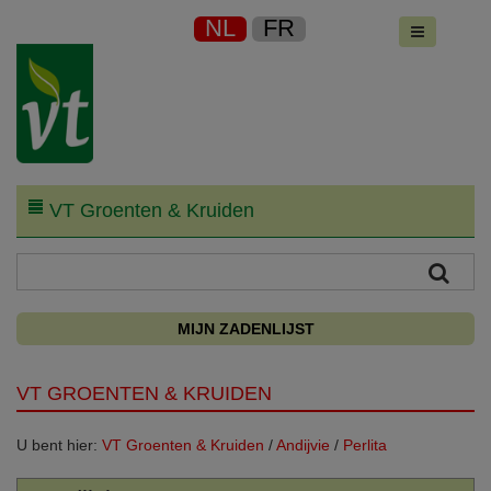
NL
FR
VT Groenten & Kruiden
MIJN ZADENLIJST
VT GROENTEN & KRUIDEN
U bent hier:
VT Groenten & Kruiden
/
Andijvie
/
Perlita