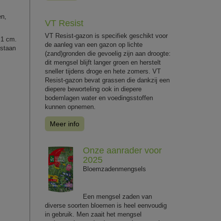
en,
VT Resist
VT Resist-gazon is specifiek geschikt voor
: 1 cm.
de aanleg van een gazon op lichte
 staan
(zand)gronden die gevoelig zijn aan droogte:
dit mengsel blijft langer groen en herstelt
sneller tijdens droge en hete zomers. VT
Resist-gazon bevat grassen die dankzij een
diepere beworteling ook in diepere
bodemlagen water en voedingsstoffen
kunnen opnemen.
Meer info
Onze aanrader voor
2025
Bloemzadenmengsels
Een mengsel zaden van
diverse soorten bloemen is heel eenvoudig
in gebruik. Men zaait het mengsel