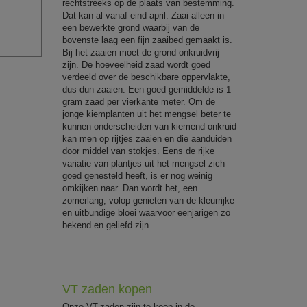
rechtstreeks op de plaats van bestemming.
Dat kan al vanaf eind april. Zaai alleen in
een bewerkte grond waarbij van de
bovenste laag een fijn zaaibed gemaakt is.
Bij het zaaien moet de grond onkruidvrij
zijn. De hoeveelheid zaad wordt goed
verdeeld over de beschikbare oppervlakte,
dus dun zaaien. Een goed gemiddelde is 1
gram zaad per vierkante meter. Om de
jonge kiemplanten uit het mengsel beter te
kunnen onderscheiden van kiemend onkruid
kan men op rijtjes zaaien en die aanduiden
door middel van stokjes. Eens de rijke
variatie van plantjes uit het mengsel zich
goed genesteld heeft, is er nog weinig
omkijken naar. Dan wordt het, een
zomerlang, volop genieten van de kleurrijke
en uitbundige bloei waarvoor eenjarigen zo
bekend en geliefd zijn.
VT zaden kopen
Onze VT-zaden zijn te koop in de