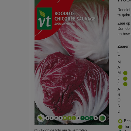
Roodlof
te gebru
Zaai op 
Dun de z
en bewa
Zaaien
J
F
M
A
M
J
J
A
S
O
N
D
Bes
Ter 
Klik op de foto om te vergroten