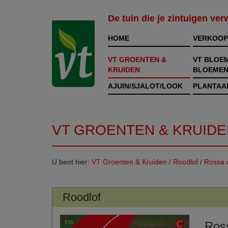
De tuin die je zintuigen ve
HOME
VERKOOP
VT GROENTEN &
VT BLOE
KRUIDEN
BLOEMEN
AJUIN/SJALOT/LOOK
PLANTAA
VT GROENTEN & KRUIDE
U bent hier:
VT Groenten & Kruiden
/
Roodlof
/
Rossa 
Roodlof
Ros