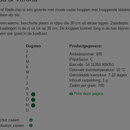
 of Radicchio is een groente met mooie vaste kroppen met knappende blader
iken als sla.
een warme, beschutte plaats in rijtjes die 30 cm uit elkaar liggen. Zaaidiepte
aailingen in de rij uit tot op 30 cm. De kroppen kunnen lang in de tuin blijven
ren ook goed in de koelkast.
Oogsten
Productgegevens:
J
Artikelnummer: 935
F
Prijsklasse: C
M
Barcode: 54 11266 909351
A
Optimale kiemtemperatuur: 15 °C
M
Gemiddelde kiemduur: 7-10 dagen
J
Inhoud verpakking: 1 g
J
Zaden per gram: 700
A
Print deze pagina
S
O
N
D
chut zaaien
plaatse zaaien