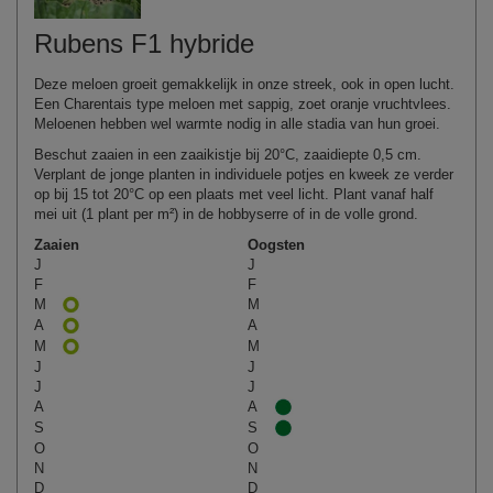
Rubens F1 hybride
Deze meloen groeit gemakkelijk in onze streek, ook in open lucht.
Een Charentais type meloen met sappig, zoet oranje vruchtvlees.
Meloenen hebben wel warmte nodig in alle stadia van hun groei.
Beschut zaaien in een zaaikistje bij 20°C, zaaidiepte 0,5 cm.
Verplant de jonge planten in individuele potjes en kweek ze verder
op bij 15 tot 20°C op een plaats met veel licht. Plant vanaf half
mei uit (1 plant per m²) in de hobbyserre of in de volle grond.
Zaaien
Oogsten
J
J
F
F
M
M
A
A
M
M
J
J
J
J
A
A
S
S
O
O
N
N
D
D