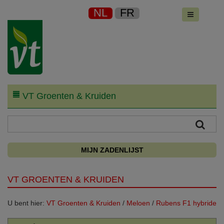
NL
FR
VT Groenten & Kruiden
MIJN ZADENLIJST
VT GROENTEN & KRUIDEN
U bent hier:
VT Groenten & Kruiden
/
Meloen
/
Rubens F1 hybride