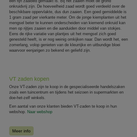
een fijn zaaibed gemaakt is. Bij het zaaien moet de grond
onkruidvrij zijn. De hoeveelheid zaad wordt goed verdeeld over de
beschikbare oppervlakte, dus dun zaaien. Een goed gemiddelde is
1 gram zaad per vierkante meter. Om de jonge kiemplanten uit het
mengsel beter te kunnen onderscheiden van kiemend onkruid kan
men op rijtjes zaaien en die aanduiden door middel van stokjes.
Eens de rijke variatie van plantjes uit het mengsel zich goed
genesteld heeft, is er nog weinig omkijken naar. Dan wordt het, een
zomerlang, volop genieten van de kleurrijke en uitbundige bloei
waarvoor eenjarigen zo bekend en geliefd zijn.
VT zaden kopen
Onze VT-zaden zijn te koop in de gespecialiseerde handelszaken
zoals een tuincentrum en tijdens het seizoen in supermarkten en
doe-het-zelf winkels.
Een aantal van onze klanten bieden VT-zaden te koop in hun
webshop.
Naar webshop
Meer info