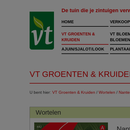
De tuin die je zintuigen ve
HOME
VERKOOP
VT GROENTEN &
VT BLOE
KRUIDEN
BLOEMEN
AJUIN/SJALOT/LOOK
PLANTAA
VT GROENTEN & KRUIDE
U bent hier:
VT Groenten & Kruiden
/
Wortelen
/
Nante
Wortelen
Nant