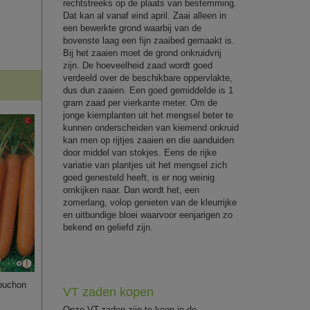
rechtstreeks op de plaats van bestemming.
Dat kan al vanaf eind april. Zaai alleen in
een bewerkte grond waarbij van de
bovenste laag een fijn zaaibed gemaakt is.
Bij het zaaien moet de grond onkruidvrij
zijn. De hoeveelheid zaad wordt goed
verdeeld over de beschikbare oppervlakte,
dus dun zaaien. Een goed gemiddelde is 1
gram zaad per vierkante meter. Om de
jonge kiemplanten uit het mengsel beter te
kunnen onderscheiden van kiemend onkruid
kan men op rijtjes zaaien en die aanduiden
door middel van stokjes. Eens de rijke
variatie van plantjes uit het mengsel zich
goed genesteld heeft, is er nog weinig
omkijken naar. Dan wordt het, een
zomerlang, volop genieten van de kleurrijke
en uitbundige bloei waarvoor eenjarigen zo
bekend en geliefd zijn.
ouchon
VT zaden kopen
Onze VT-zaden zijn te koop in de