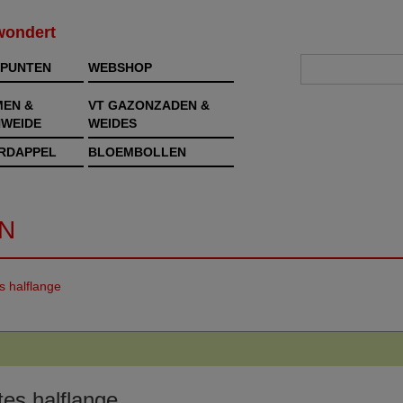
rwondert
PUNTEN
WEBSHOP
MEN &
VT GAZONZADEN &
WEIDE
WEIDES
RDAPPEL
BLOEMBOLLEN
N
s halflange
es halflange