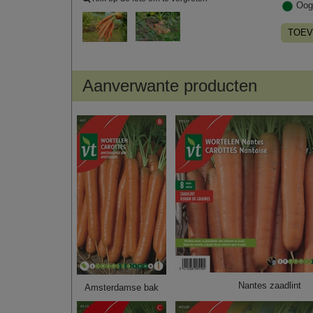
Oog
TOEV
Aanverwante producten
Nantes zaadlint
Amsterdamse bak