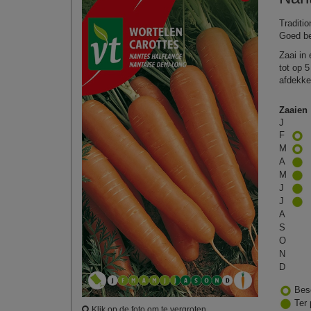
Traditi
Goed be
Zaai in 
tot op 
afdekke
Zaaien
J
F
M
A
M
J
J
A
S
O
N
D
Bes
Ter 
Klik op de foto om te vergroten