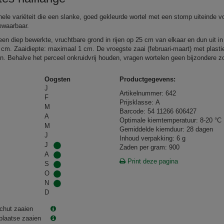
onele variëteit die een slanke, goed gekleurde wortel met een stomp uiteinde v
waarbaar.
een diep bewerkte, vruchtbare grond in rijen op 25 cm van elkaar en dun uit in 
5 cm. Zaaidiepte: maximaal 1 cm. De vroegste zaai (februari‑maart) met plasti
n. Behalve het perceel onkruidvrij houden, vragen wortelen geen bijzondere z
Oogsten
Productgegevens:
J
Artikelnummer: 642
F
Prijsklasse: A
M
Barcode: 54 11266 606427
A
Optimale kiemtemperatuur: 8-20 °C
M
Gemiddelde kiemduur: 28 dagen
J
Inhoud verpakking: 6 g
J
Zaden per gram: 900
A
Print deze pagina
S
O
N
D
chut zaaien
plaatse zaaien