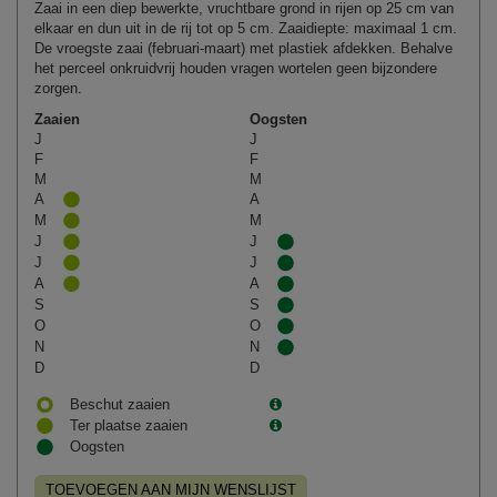
Zaai in een diep bewerkte, vruchtbare grond in rijen op 25 cm van
elkaar en dun uit in de rij tot op 5 cm. Zaaidiepte: maximaal 1 cm.
De vroegste zaai (februari-maart) met plastiek afdekken. Behalve
het perceel onkruidvrij houden vragen wortelen geen bijzondere
zorgen.
Zaaien
Oogsten
J
J
F
F
M
M
A
A
M
M
J
J
J
J
A
A
S
S
O
O
N
N
D
D
Beschut zaaien
Ter plaatse zaaien
Oogsten
TOEVOEGEN AAN MIJN WENSLIJST