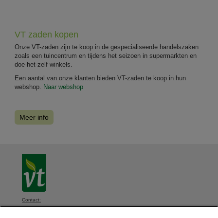
VT zaden kopen
Onze VT-zaden zijn te koop in de gespecialiseerde handelszaken
zoals een tuincentrum en tijdens het seizoen in supermarkten en
doe-het-zelf winkels.
Een aantal van onze klanten bieden VT-zaden te koop in hun
webshop.
Naar webshop
Meer info
Contact:
VT, Diksmuidsesteenweg 339, 8800 Roeselare, België