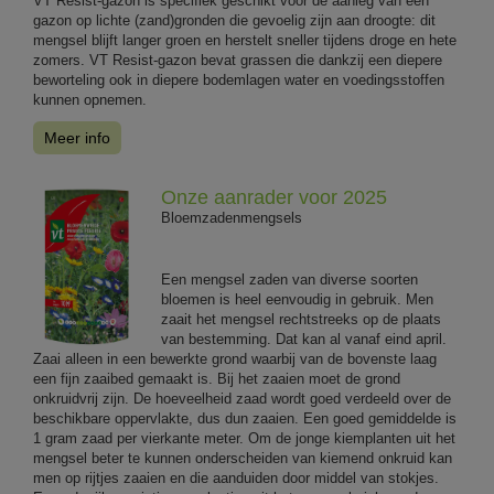
VT Resist-gazon is specifiek geschikt voor de aanleg van een
gazon op lichte (zand)gronden die gevoelig zijn aan droogte: dit
mengsel blijft langer groen en herstelt sneller tijdens droge en hete
zomers. VT Resist-gazon bevat grassen die dankzij een diepere
beworteling ook in diepere bodemlagen water en voedingsstoffen
kunnen opnemen.
Meer info
Onze aanrader voor 2025
Bloemzadenmengsels
Een mengsel zaden van diverse soorten
bloemen is heel eenvoudig in gebruik. Men
zaait het mengsel rechtstreeks op de plaats
van bestemming. Dat kan al vanaf eind april.
Zaai alleen in een bewerkte grond waarbij van de bovenste laag
een fijn zaaibed gemaakt is. Bij het zaaien moet de grond
onkruidvrij zijn. De hoeveelheid zaad wordt goed verdeeld over de
beschikbare oppervlakte, dus dun zaaien. Een goed gemiddelde is
1 gram zaad per vierkante meter. Om de jonge kiemplanten uit het
mengsel beter te kunnen onderscheiden van kiemend onkruid kan
men op rijtjes zaaien en die aanduiden door middel van stokjes.