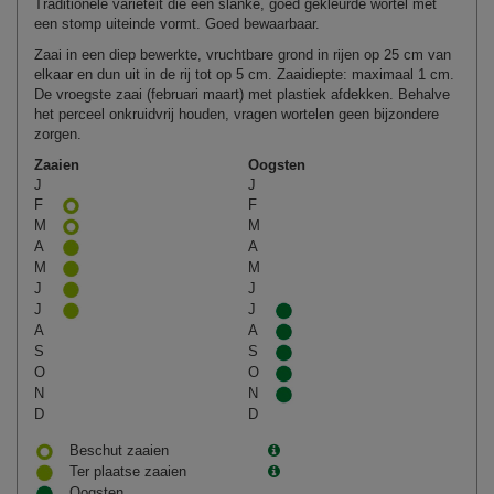
Traditionele variëteit die een slanke, goed gekleurde wortel met
een stomp uiteinde vormt. Goed bewaarbaar.
Zaai in een diep bewerkte, vruchtbare grond in rijen op 25 cm van
elkaar en dun uit in de rij tot op 5 cm. Zaaidiepte: maximaal 1 cm.
De vroegste zaai (februari maart) met plastiek afdekken. Behalve
het perceel onkruidvrij houden, vragen wortelen geen bijzondere
zorgen.
Zaaien
Oogsten
J
J
F
F
M
M
A
A
M
M
J
J
J
J
A
A
S
S
O
O
N
N
D
D
Beschut zaaien
Ter plaatse zaaien
Oogsten