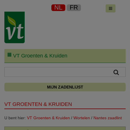
NL
FR
VT Groenten & Kruiden
MIJN ZADENLIJST
VT GROENTEN & KRUIDEN
U bent hier:
VT Groenten & Kruiden
/
Wortelen
/
Nantes zaadlint