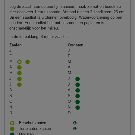
Leg de zaadlinten op een fijn zaaibed, maak ze nat en bedek ze
met ongeveer 1 cm tuinaarde. Afstand tussen 2 zaadlinten: 25 cm.
Bij een zaadlint is uitdunnen overbodig. Watervoorziening op peil
houden. Een zaadlint bestaat uit zaden en papier en is
onschadelijk voor het milieu.
In de verpakking: 8 meter zaadlint.
Zaaien
Oogsten
J
J
F
F
M
M
A
A
M
M
J
J
J
J
A
A
S
S
O
O
N
N
D
D
Beschut zaaien
Ter plaatse zaaien
Oogsten