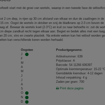
oofteelt start met de groei van wortels, waarop in een tweede fase de witloofk
.
tot 2 cm diep, in rijen op 30 cm afstand van elkaar en dun de zaailingen in de r
 15 cm. Oogst de wortels in oktober en snij de bladkrans op 2-3 cm boven de
aag af. Bewaar de wortels koel (2-3°C) en kuil ze naar behoefte in: zet de wort
cm diepe zandkuil recht tegen elkaar aan. Begiet en bedek alles met een laag 
an 20 cm, stro en zwarte plastiek. Na enkele weken kan het witloof worden g
etten kan verschillende keren worden herhaald.
Oogsten
Productgegevens:
J
Artikelnummer: 639
F
Prijsklasse: A
M
Barcode: 54 11266 606397
A
Optimale kiemtemperatuur: 15-22 °
M
Gemiddelde kiemduur: 4-12 dagen
J
Inhoud verpakking: 4 g
J
Zaden per gram: 700
A
Print deze pagina
S
O
N
D