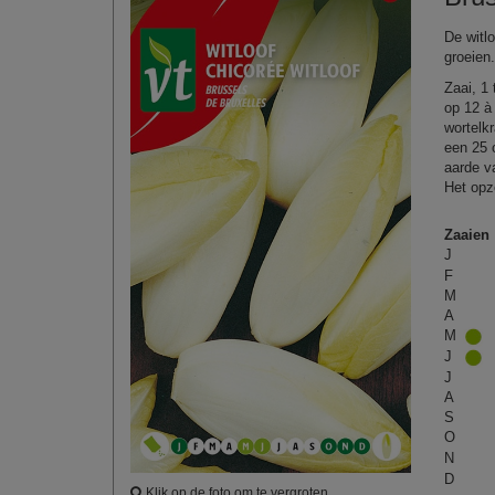
De witl
groeien
Zaai, 1 
op 12 à
wortelkr
een 25 
aarde v
Het opz
Zaaien
J
F
M
A
M
J
J
A
S
O
N
D
Klik op de foto om te vergroten