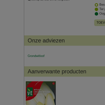
Bes
Ter 
Oog
TOEV
Onze adviezen
Grondwitloof
Aanverwante producten