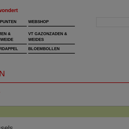
rwondert
PUNTEN
WEBSHOP
MEN &
VT GAZONZADEN &
WEIDE
WEIDES
RDAPPEL
BLOEMBOLLEN
N
s
sels