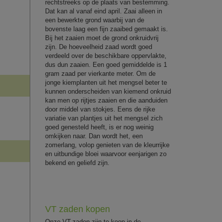
rechtstreeks op de plaats van bestemming.
Dat kan al vanaf eind april. Zaai alleen in
een bewerkte grond waarbij van de
bovenste laag een fijn zaaibed gemaakt is.
Bij het zaaien moet de grond onkruidvrij
zijn. De hoeveelheid zaad wordt goed
verdeeld over de beschikbare oppervlakte,
dus dun zaaien. Een goed gemiddelde is 1
gram zaad per vierkante meter. Om de
jonge kiemplanten uit het mengsel beter te
kunnen onderscheiden van kiemend onkruid
kan men op rijtjes zaaien en die aanduiden
door middel van stokjes. Eens de rijke
variatie van plantjes uit het mengsel zich
goed genesteld heeft, is er nog weinig
omkijken naar. Dan wordt het, een
zomerlang, volop genieten van de kleurrijke
en uitbundige bloei waarvoor eenjarigen zo
bekend en geliefd zijn.
VT zaden kopen
Onze VT-zaden zijn te koop in de