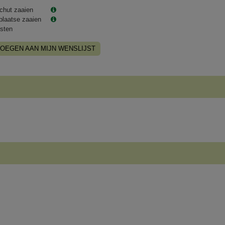
chut zaaien
plaatse zaaien
sten
OEGEN AAN MIJN WENSLIJST