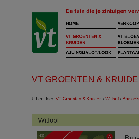
De tuin die je zintuigen ve
HOME
VERKOOP
VT GROENTEN &
VT BLOE
KRUIDEN
BLOEMEN
AJUIN/SJALOT/LOOK
PLANTAA
VT GROENTEN & KRUIDE
U bent hier:
VT Groenten & Kruiden
/
Witloof
/
Brussel
Witloof
Brus