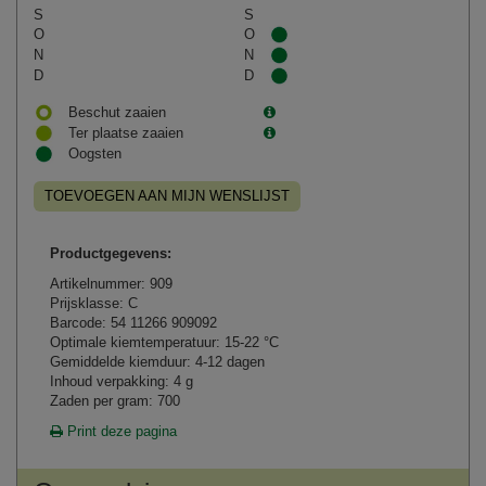
S
S
O
O
N
N
D
D
Beschut zaaien
Ter plaatse zaaien
Oogsten
TOEVOEGEN AAN MIJN WENSLIJST
Productgegevens:
Artikelnummer: 909
Prijsklasse: C
Barcode: 54 11266 909092
Optimale kiemtemperatuur: 15-22 °C
Gemiddelde kiemduur: 4-12 dagen
Inhoud verpakking: 4 g
Zaden per gram: 700
Print deze pagina