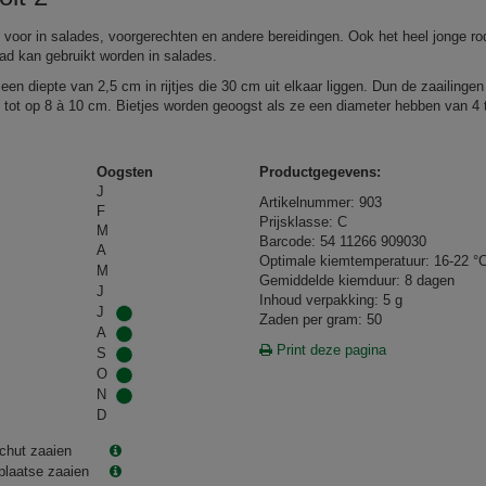
 voor in salades, voorgerechten en andere bereidingen. Ook het heel jonge ro
lad kan gebruikt worden in salades.
een diepte van 2,5 cm in rijtjes die 30 cm uit elkaar liggen. Dun de zaailingen
uit tot op 8 à 10 cm. Bietjes worden geoogst als ze een diameter hebben van 4 
Oogsten
Productgegevens:
J
Artikelnummer: 903
F
Prijsklasse: C
M
Barcode: 54 11266 909030
A
Optimale kiemtemperatuur: 16-22 °
M
Gemiddelde kiemduur: 8 dagen
J
Inhoud verpakking: 5 g
J
Zaden per gram: 50
A
Print deze pagina
S
O
N
D
chut zaaien
plaatse zaaien