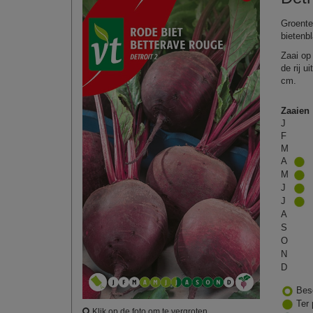
Groente
bietenb
Zaai op 
de rij 
cm.
Zaaien
J
F
M
A
M
J
J
A
S
O
N
D
Bes
Ter 
Klik op de foto om te vergroten