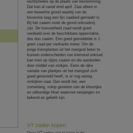
rechtstreeks op de plaats van bestemming.
Dat kan al vanaf eind april. Zaai alleen in
een bewerkte grond waarbij van de
bovenste laag een fijn zaaibed gemaakt is.
Bij het zaaien moet de grond onkruidvrij
zijn. De hoeveelheid zaad wordt goed
verdeeld over de beschikbare oppervlakte,
dus dun zaaien. Een goed gemiddelde is 1
gram zaad per vierkante meter. Om de
jonge kiemplanten uit het mengsel beter te
kunnen onderscheiden van kiemend onkruid
kan men op rijtjes zaaien en die aanduiden
door middel van stokjes. Eens de rijke
variatie van plantjes uit het mengsel zich
goed genesteld heeft, is er nog weinig
omkijken naar. Dan wordt het, een
zomerlang, volop genieten van de kleurrijke
en uitbundige bloei waarvoor eenjarigen zo
bekend en geliefd zijn.
VT zaden kopen
Onze VT-zaden zijn te koop in de