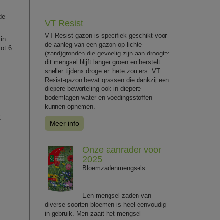
de
VT Resist
VT Resist-gazon is specifiek geschikt voor
 in
de aanleg van een gazon op lichte
tot 6
(zand)gronden die gevoelig zijn aan droogte:
dit mengsel blijft langer groen en herstelt
sneller tijdens droge en hete zomers. VT
Resist-gazon bevat grassen die dankzij een
diepere beworteling ook in diepere
bodemlagen water en voedingsstoffen
kunnen opnemen.
C
Meer info
Onze aanrader voor
2025
Bloemzadenmengsels
Een mengsel zaden van
diverse soorten bloemen is heel eenvoudig
in gebruik. Men zaait het mengsel