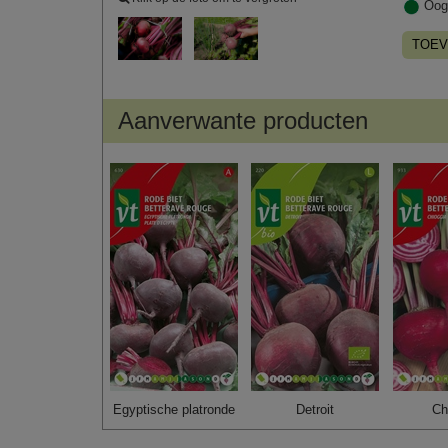
Oog
TOEV
Aanverwante producten
Egyptische platronde
Detroit
Ch