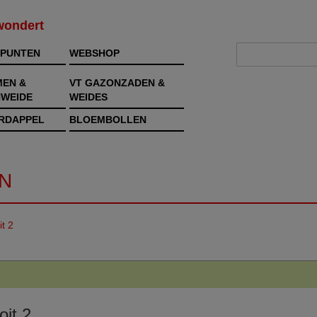
rwondert
PUNTEN
WEBSHOP
MEN &
VT GAZONZADEN &
WEIDE
WEIDES
RDAPPEL
BLOEMBOLLEN
N
it 2
oit 2