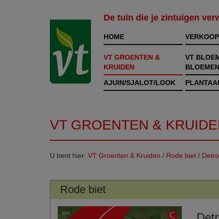
De tuin die je zintuigen ve
HOME
VERKOOP
VT GROENTEN &
VT BLOE
KRUIDEN
BLOEMEN
AJUIN/SJALOT/LOOK
PLANTAA
VT GROENTEN & KRUIDE
U bent hier:
VT Groenten & Kruiden
/
Rode biet
/
Detro
Rode biet
Detr