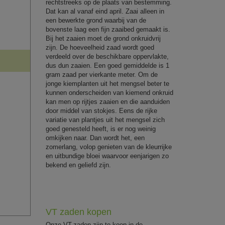
rechtstreeks op de plaats van bestemming.
Dat kan al vanaf eind april. Zaai alleen in
een bewerkte grond waarbij van de
bovenste laag een fijn zaaibed gemaakt is.
Bij het zaaien moet de grond onkruidvrij
zijn. De hoeveelheid zaad wordt goed
verdeeld over de beschikbare oppervlakte,
dus dun zaaien. Een goed gemiddelde is 1
gram zaad per vierkante meter. Om de
jonge kiemplanten uit het mengsel beter te
kunnen onderscheiden van kiemend onkruid
kan men op rijtjes zaaien en die aanduiden
door middel van stokjes. Eens de rijke
variatie van plantjes uit het mengsel zich
goed genesteld heeft, is er nog weinig
omkijken naar. Dan wordt het, een
zomerlang, volop genieten van de kleurrijke
en uitbundige bloei waarvoor eenjarigen zo
bekend en geliefd zijn.
VT zaden kopen
Onze VT-zaden zijn te koop in de