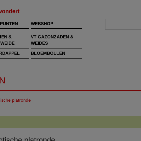
rwondert
PUNTEN
WEBSHOP
MEN &
VT GAZONZADEN &
WEIDE
WEIDES
RDAPPEL
BLOEMBOLLEN
N
ische platronde
tische platronde