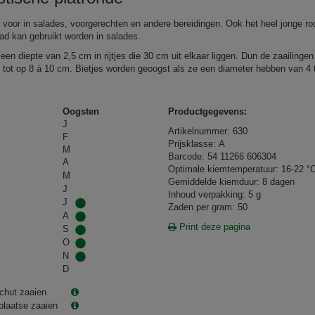
 voor in salades, voorgerechten en andere bereidingen. Ook het heel jonge ro
lad kan gebruikt worden in salades.
een diepte van 2,5 cm in rijtjes die 30 cm uit elkaar liggen. Dun de zaailingen
uit tot op 8 à 10 cm. Bietjes worden geoogst als ze een diameter hebben van 4 
Oogsten
Productgegevens:
J
Artikelnummer: 630
F
Prijsklasse: A
M
Barcode: 54 11266 606304
A
Optimale kiemtemperatuur: 16-22 °
M
Gemiddelde kiemduur: 8 dagen
J
Inhoud verpakking: 5 g
J
Zaden per gram: 50
A
Print deze pagina
S
O
N
D
chut zaaien
plaatse zaaien