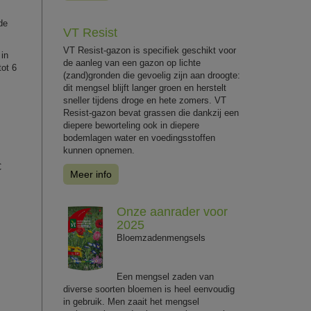
de
VT Resist
VT Resist-gazon is specifiek geschikt voor
 in
de aanleg van een gazon op lichte
tot 6
(zand)gronden die gevoelig zijn aan droogte:
dit mengsel blijft langer groen en herstelt
sneller tijdens droge en hete zomers. VT
Resist-gazon bevat grassen die dankzij een
diepere beworteling ook in diepere
bodemlagen water en voedingsstoffen
kunnen opnemen.
C
Meer info
Onze aanrader voor
2025
Bloemzadenmengsels
Een mengsel zaden van
diverse soorten bloemen is heel eenvoudig
in gebruik. Men zaait het mengsel