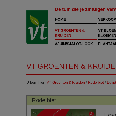
De tuin die je zintuigen ve
HOME
VERKOOP
VT GROENTEN &
VT BLOE
KRUIDEN
BLOEMEN
AJUIN/SJALOT/LOOK
PLANTAA
VT GROENTEN & KRUIDE
U bent hier:
VT Groenten & Kruiden
/
Rode biet
/
Egypt
Rode biet
Egyp