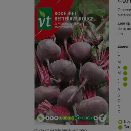
Groente
bietenb
Zaai op 
de rij 
cm.
Zaaien
J
F
M
A
M
J
J
A
S
O
N
D
Bes
Ter 
Klik op de foto om te vergroten