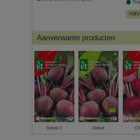
Oog
TOEV
Aanverwante producten
Detroit 2
Detroit
Ch