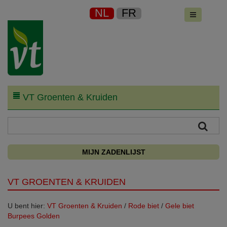
NL
FR
VT Groenten & Kruiden
MIJN ZADENLIJST
VT GROENTEN & KRUIDEN
U bent hier:
VT Groenten & Kruiden
/
Rode biet
/
Gele biet
Burpees Golden