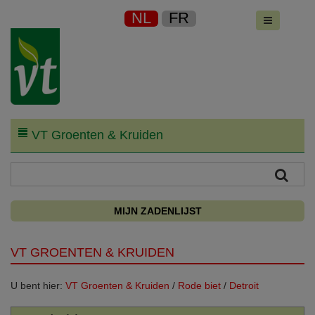
NL
FR
VT Groenten & Kruiden
MIJN ZADENLIJST
VT GROENTEN & KRUIDEN
U bent hier:
VT Groenten & Kruiden
/
Rode biet
/
Detroit