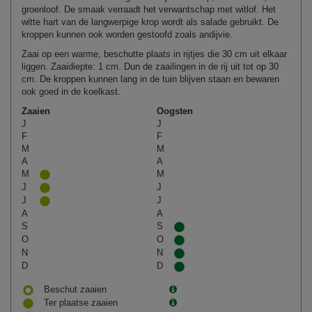
groenloof. De smaak verraadt het verwantschap met witlof. Het
witte hart van de langwerpige krop wordt als salade gebruikt. De
kroppen kunnen ook worden gestoofd zoals andijvie.
Zaai op een warme, beschutte plaats in rijtjes die 30 cm uit elkaar
liggen. Zaaidiepte: 1 cm. Dun de zaailingen in de rij uit tot op 30
cm. De kroppen kunnen lang in de tuin blijven staan en bewaren
ook goed in de koelkast.
Zaaien
Oogsten
J
J
F
F
M
M
A
A
M
M
J
J
J
J
A
A
S
S
O
O
N
N
D
D
Beschut zaaien
Ter plaatse zaaien