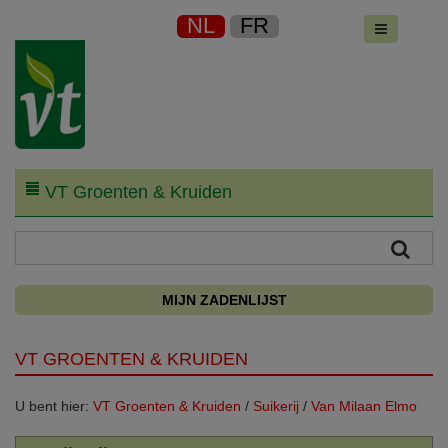
NL
FR
VT Groenten & Kruiden
MIJN ZADENLIJST
VT GROENTEN & KRUIDEN
U bent hier:
VT Groenten & Kruiden
/
Suikerij
/
Van Milaan Elmo