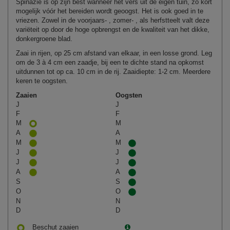
Spinazie is op zijn best wanneer het vers uit de eigen tuin, zo kort
mogelijk vóór het bereiden wordt geoogst. Het is ook goed in te
vriezen. Zowel in de voorjaars- , zomer- , als herfstteelt valt deze
variëteit op door de hoge opbrengst en de kwaliteit van het dikke,
donkergroene blad.
Zaai in rijen, op 25 cm afstand van elkaar, in een losse grond. Leg
om de 3 à 4 cm een zaadje, bij een te dichte stand na opkomst
uitdunnen tot op ca. 10 cm in de rij. Zaaidiepte: 1‑2 cm. Meerdere
keren te oogsten.
Zaaien
Oogsten
J
J
F
F
M
M
A
A
M
M
J
J
J
J
A
A
S
S
O
O
N
N
D
D
Beschut zaaien