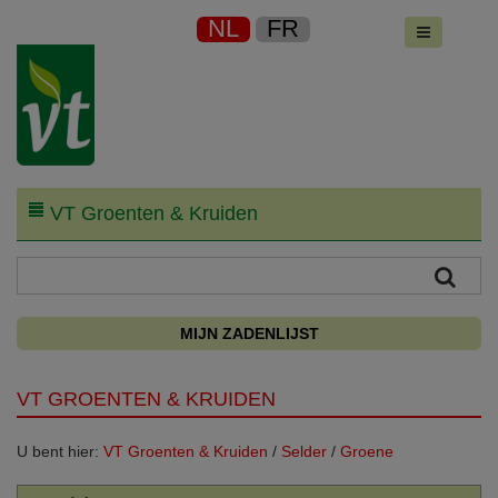
NL
FR
VT Groenten & Kruiden
MIJN ZADENLIJST
VT GROENTEN & KRUIDEN
U bent hier:
VT Groenten & Kruiden
/
Selder
/
Groene