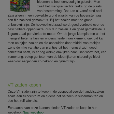
bloemen is heel eenvoudig in gebruik. Men
zaait het mengsel rechtstreeks op de plaats
van bestemming. Dat kan al vanaf eind april.
Zaai alleen in een bewerkte grond waarbij van de bovenste laag
een fijn zaaibed gemaakt is. Bij het zaaien moet de grond
onkruidvrij zijn. De hoeveelheid zaad wordt goed verdeeld over de
beschikbare oppervlakte, dus dun zaaien. Een goed gemiddelde is
1 gram zaad per vierkante meter. Om de jonge kiemplanten uit het
mengsel beter te kunnen onderscheiden van kiemend onkruid kan
men op rijtjes zaaien en die aanduiden door middel van stokjes.
Eens de rijke variatie van plantjes uit het mengsel zich goed
genesteld heeft, is er nog weinig omkijken naar. Dan wordt het, een
zomerlang, volop genieten van de kleurrijke en uitbundige bloei
waarvoor eenjarigen zo bekend en geliefd zijn.
VT zaden kopen
Onze VT-zaden zijn te koop in de gespecialiseerde handelszaken
zoals een tuincentrum en tijdens het seizoen in supermarkten en
doe-het-zelf winkels.
Een aantal van onze klanten bieden VT-zaden te koop in hun
webshop.
Naar webshop