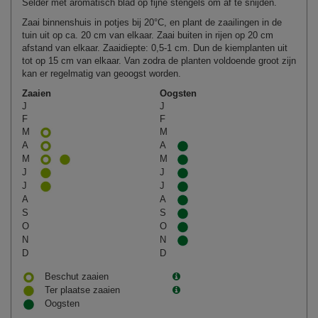
Selder met aromatisch blad op fijne stengels om af te snijden.
Zaai binnenshuis in potjes bij 20°C, en plant de zaailingen in de
tuin uit op ca. 20 cm van elkaar. Zaai buiten in rijen op 20 cm
afstand van elkaar. Zaaidiepte: 0,5-1 cm. Dun de kiemplanten uit
tot op 15 cm van elkaar. Van zodra de planten voldoende groot zijn
kan er regelmatig van geoogst worden.
Zaaien
Oogsten
J
J
F
F
M
M
A
A
M
M
J
J
J
J
A
A
S
S
O
O
N
N
D
D
Beschut zaaien
Ter plaatse zaaien
Oogsten