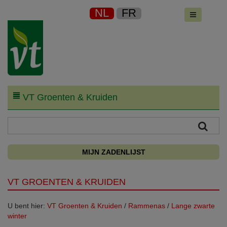
NL
FR
VT Groenten & Kruiden
MIJN ZADENLIJST
VT GROENTEN & KRUIDEN
U bent hier:
VT Groenten & Kruiden
/
Rammenas
/
Lange zwarte
winter