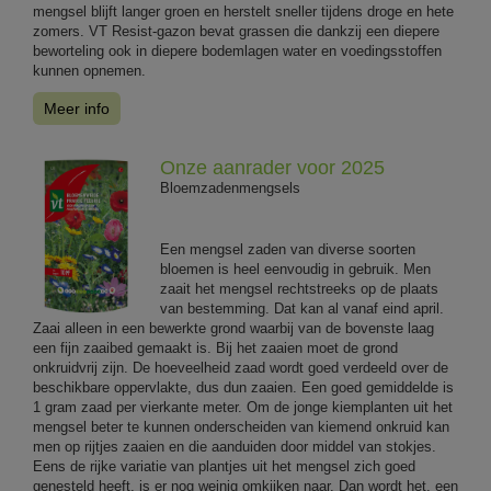
mengsel blijft langer groen en herstelt sneller tijdens droge en hete
zomers. VT Resist-gazon bevat grassen die dankzij een diepere
beworteling ook in diepere bodemlagen water en voedingsstoffen
kunnen opnemen.
Meer info
Onze aanrader voor 2025
Bloemzadenmengsels
Een mengsel zaden van diverse soorten
bloemen is heel eenvoudig in gebruik. Men
zaait het mengsel rechtstreeks op de plaats
van bestemming. Dat kan al vanaf eind april.
Zaai alleen in een bewerkte grond waarbij van de bovenste laag
een fijn zaaibed gemaakt is. Bij het zaaien moet de grond
onkruidvrij zijn. De hoeveelheid zaad wordt goed verdeeld over de
beschikbare oppervlakte, dus dun zaaien. Een goed gemiddelde is
1 gram zaad per vierkante meter. Om de jonge kiemplanten uit het
mengsel beter te kunnen onderscheiden van kiemend onkruid kan
men op rijtjes zaaien en die aanduiden door middel van stokjes.
Eens de rijke variatie van plantjes uit het mengsel zich goed
genesteld heeft, is er nog weinig omkijken naar. Dan wordt het, een