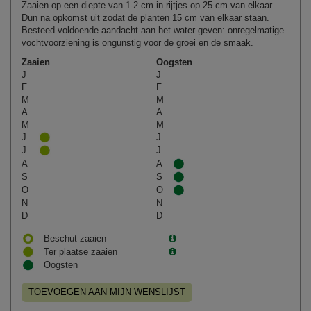
Zaaien op een diepte van 1-2 cm in rijtjes op 25 cm van elkaar.
Dun na opkomst uit zodat de planten 15 cm van elkaar staan.
Besteed voldoende aandacht aan het water geven: onregelmatige
vochtvoorziening is ongunstig voor de groei en de smaak.
Zaaien
Oogsten
J
J
F
F
M
M
A
A
M
M
J
J
J
J
A
A
S
S
O
O
N
N
D
D
Beschut zaaien
Ter plaatse zaaien
Oogsten
TOEVOEGEN AAN MIJN WENSLIJST