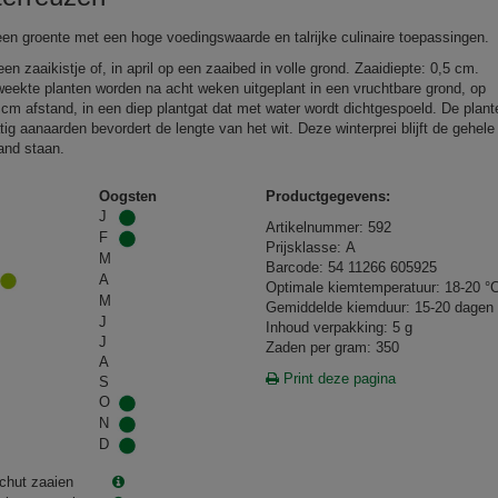
 een groente met een hoge voedingswaarde en talrijke culinaire toepassingen.
een zaaikistje of, in april op een zaaibed in volle grond. Zaaidiepte: 0,5 cm.
eekte planten worden na acht weken uitgeplant in een vruchtbare grond, op
 cm afstand, in een diep plantgat dat met water wordt dichtgespoeld. De plant
ig aanaarden bevordert de lengte van het wit. Deze winterprei blijft de gehele
land staan.
Oogsten
Productgegevens:
J
Artikelnummer: 592
F
Prijsklasse: A
M
Barcode: 54 11266 605925
A
Optimale kiemtemperatuur: 18-20 °
M
Gemiddelde kiemduur: 15-20 dagen
J
Inhoud verpakking: 5 g
J
Zaden per gram: 350
A
Print deze pagina
S
O
N
D
chut zaaien