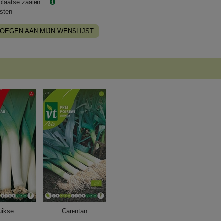
plaatse zaaien
sten
OEGEN AAN MIJN WENSLIJST
uikse
Carentan