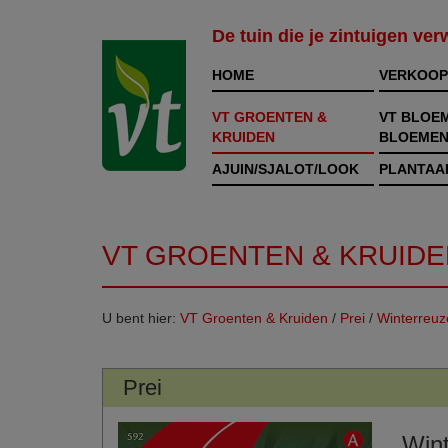
De tuin die je zintuigen ve
HOME
VERKOOP
VT GROENTEN &
VT BLOE
KRUIDEN
BLOEMEN
AJUIN/SJALOT/LOOK
PLANTAA
VT GROENTEN & KRUIDE
U bent hier:
VT Groenten & Kruiden
/
Prei
/
Winterreuz
Prei
Win