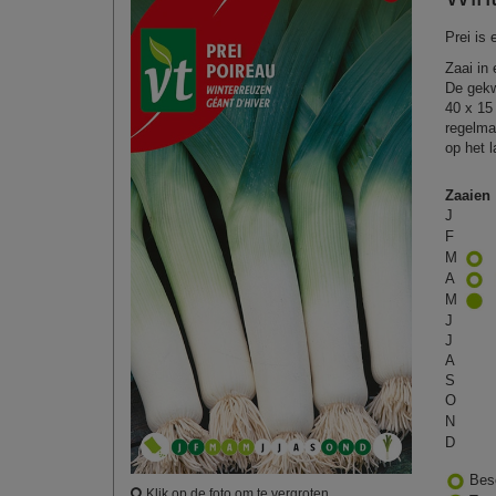
Prei is
Zaai in 
De gekw
40 x 15
regelmat
op het 
Zaaien
J
F
M
A
M
J
J
A
S
O
N
D
Bes
Klik op de foto om te vergroten