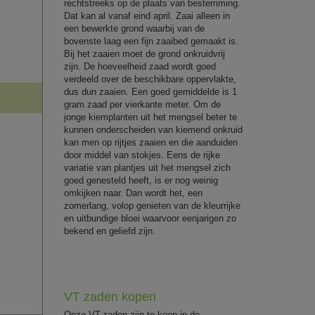
rechtstreeks op de plaats van bestemming.
Dat kan al vanaf eind april. Zaai alleen in
een bewerkte grond waarbij van de
bovenste laag een fijn zaaibed gemaakt is.
Bij het zaaien moet de grond onkruidvrij
zijn. De hoeveelheid zaad wordt goed
verdeeld over de beschikbare oppervlakte,
dus dun zaaien. Een goed gemiddelde is 1
gram zaad per vierkante meter. Om de
jonge kiemplanten uit het mengsel beter te
kunnen onderscheiden van kiemend onkruid
kan men op rijtjes zaaien en die aanduiden
door middel van stokjes. Eens de rijke
variatie van plantjes uit het mengsel zich
goed genesteld heeft, is er nog weinig
omkijken naar. Dan wordt het, een
zomerlang, volop genieten van de kleurrijke
en uitbundige bloei waarvoor eenjarigen zo
bekend en geliefd zijn.
VT zaden kopen
Onze VT-zaden zijn te koop in de