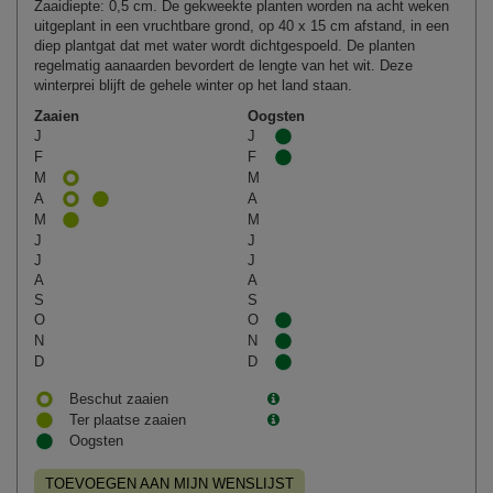
Zaaidiepte: 0,5 cm. De gekweekte planten worden na acht weken
uitgeplant in een vruchtbare grond, op 40 x 15 cm afstand, in een
diep plantgat dat met water wordt dichtgespoeld. De planten
regelmatig aanaarden bevordert de lengte van het wit. Deze
winterprei blijft de gehele winter op het land staan.
Zaaien
Oogsten
J
J
F
F
M
M
A
A
M
M
J
J
J
J
A
A
S
S
O
O
N
N
D
D
Beschut zaaien
Ter plaatse zaaien
Oogsten
TOEVOEGEN AAN MIJN WENSLIJST