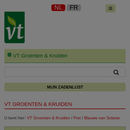
NL
FR
VT Groenten & Kruiden
MIJN ZADENLIJST
VT GROENTEN & KRUIDEN
U bent hier:
VT Groenten & Kruiden
/
Prei
/
Blauwe van Solaise