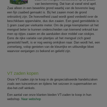
van bestemming. Dat kan al vanaf eind april.
Zaai alleen in een bewerkte grond waarbij van de bovenste laag
een fijn zaaibed gemaakt is. Bij het zaaien moet de grond
onkruidvrij zijn. De hoeveelheid zaad wordt goed verdeeld over de
beschikbare oppervlakte, dus dun zaaien. Een goed gemiddelde is
1 gram zaad per vierkante meter. Om de jonge kiemplanten uit het
mengsel beter te kunnen onderscheiden van kiemend onkruid kan
men op rijtjes zaaien en die aanduiden door middel van stokjes.
Eens de rijke variatie van plantjes uit het mengsel zich goed
genesteld heeft, is er nog weinig omkijken naar. Dan wordt het, een
zomerlang, volop genieten van de kleurrijke en uitbundige bloei
waarvoor eenjarigen zo bekend en geliefd zijn.
VT zaden kopen
Onze VT-zaden zijn te koop in de gespecialiseerde handelszaken
zoals een tuincentrum en tijdens het seizoen in supermarkten en
doe-het-zelf winkels.
Een aantal van onze klanten bieden VT-zaden te koop in hun
webshop.
Naar webshop