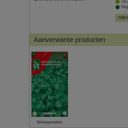
Ter 
Oog
TOEV
Aanverwante producten
Winterpostelein