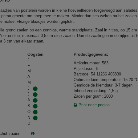
laadjes van postelein worden in kleine hoeveelheden toegevoegd aan salades.
 prima groente om soep mee te maken. Minder dan zes weken na het zaaien
te malse, vlezige blaadjes worden geplukt.
olle grond zaaien op een zonnige, warme standplaats. Zaai in rijtjes, op 15 cm
Zeer ondiep, maximaal 0,5 cm diep zaaien. Dun de zaailingen in de rijtjes uit t
r 3 cm van elkaar staan.
Oogsten
Productgegevens:
J
Artikelnummer: 583
F
Prijsklasse: B
M
Barcode: 54 11266 405839
A
Optimale kiemtemperatuur: 15-20 °
M
Gemiddelde kiemduur: 3-7 dagen
J
Inhoud verpakking: 1,5 g
J
Zaden per gram: 2000
A
Print deze pagina
S
O
N
D
chut zaaien