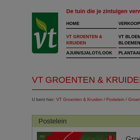
De tuin die je zintuigen ve
HOME
VERKOOP
VT GROENTEN &
VT BLOE
KRUIDEN
BLOEMEN
AJUIN/SJALOT/LOOK
PLANTAA
VT GROENTEN & KRUIDE
U bent hier:
VT Groenten & Kruiden
/
Postelein
/
Groe
Postelein
Gro