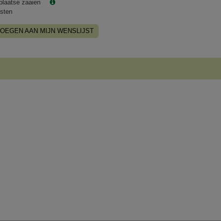
plaatse zaaien
sten
OEGEN AAN MIJN WENSLIJST