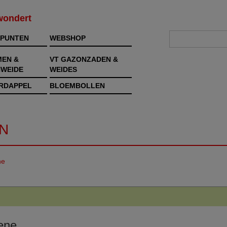
rwondert
PUNTEN
WEBSHOP
MEN &
VT GAZONZADEN &
WEIDE
WEIDES
RDAPPEL
BLOEMBOLLEN
N
ne
ene