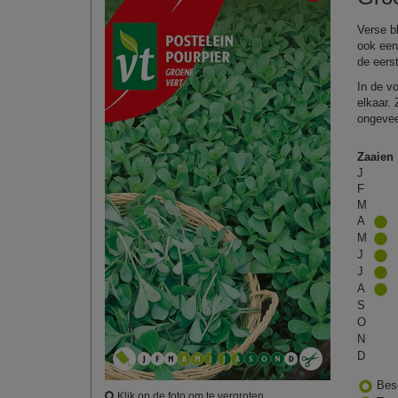
Verse b
ook een
de eers
In de v
elkaar. 
ongevee
Zaaien
J
F
M
A
M
J
J
A
S
O
N
D
Bes
Klik op de foto om te vergroten