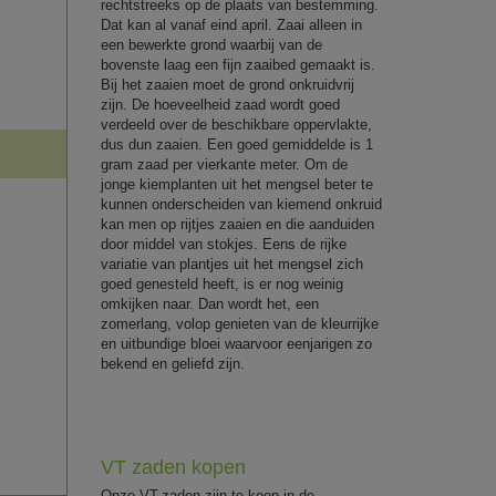
rechtstreeks op de plaats van bestemming.
Dat kan al vanaf eind april. Zaai alleen in
een bewerkte grond waarbij van de
bovenste laag een fijn zaaibed gemaakt is.
Bij het zaaien moet de grond onkruidvrij
zijn. De hoeveelheid zaad wordt goed
verdeeld over de beschikbare oppervlakte,
dus dun zaaien. Een goed gemiddelde is 1
gram zaad per vierkante meter. Om de
jonge kiemplanten uit het mengsel beter te
kunnen onderscheiden van kiemend onkruid
kan men op rijtjes zaaien en die aanduiden
door middel van stokjes. Eens de rijke
variatie van plantjes uit het mengsel zich
goed genesteld heeft, is er nog weinig
omkijken naar. Dan wordt het, een
zomerlang, volop genieten van de kleurrijke
en uitbundige bloei waarvoor eenjarigen zo
bekend en geliefd zijn.
VT zaden kopen
Onze VT-zaden zijn te koop in de