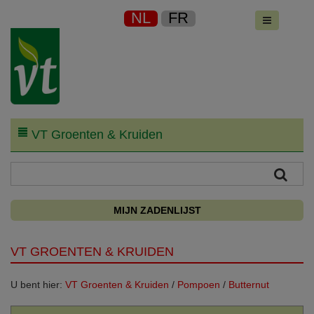
NL
FR
VT Groenten & Kruiden
MIJN ZADENLIJST
VT GROENTEN & KRUIDEN
U bent hier:
VT Groenten & Kruiden
/
Pompoen
/
Butternut