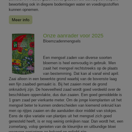
beworteling ook in diepere bodemlagen water en voedingsstoffen
kunnen opnemen.
Meer info
Onze aanrader voor 2025
Bloemzadenmengsels
Een mengsel zaden van diverse soorten
bloemen is heel eenvoudig in gebruik. Men
zaait het mengsel rechtstreeks op de plaats
van bestemming. Dat kan al vanaf eind april.
Zaai alleen in een bewerkte grond waarbij van de bovenste laag
een fijn zaaibed gemaakt is. Bij het zaaien moet de grond
onkruidvrij zijn. De hoeveelheid zaad wordt goed verdeeld over de
beschikbare oppervlakte, dus dun zaaien. Een goed gemiddelde is
1 gram zaad per vierkante meter. Om de jonge kiemplanten uit het
mengsel beter te kunnen onderscheiden van kiemend onkruid kan
men op rijtjes zaaien en die aanduiden door middel van stokjes.
Eens de rijke variatie van plantjes uit het mengsel zich goed
genesteld heeft, is er nog weinig omkijken naar. Dan wordt het, een
zomerlang, volop genieten van de kleurrijke en uitbundige bloei
waarvoor eenjarigen zo bekend en geliefd zijn.