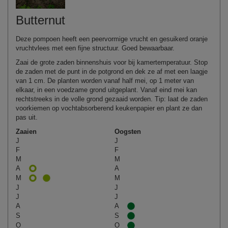
Butternut
Deze pompoen heeft een peervormige vrucht en gesuikerd oranje
vruchtvlees met een fijne structuur. Goed bewaarbaar.
Zaai de grote zaden binnenshuis voor bij kamertemperatuur. Stop
de zaden met de punt in de potgrond en dek ze af met een laagje
van 1 cm. De planten worden vanaf half mei, op 1 meter van
elkaar, in een voedzame grond uitgeplant. Vanaf eind mei kan
rechtstreeks in de volle grond gezaaid worden. Tip: laat de zaden
voorkiemen op vochtabsorberend keukenpapier en plant ze dan
pas uit.
Zaaien
Oogsten
J
J
F
F
M
M
A
A
M
M
J
J
J
J
A
A
S
S
O
O