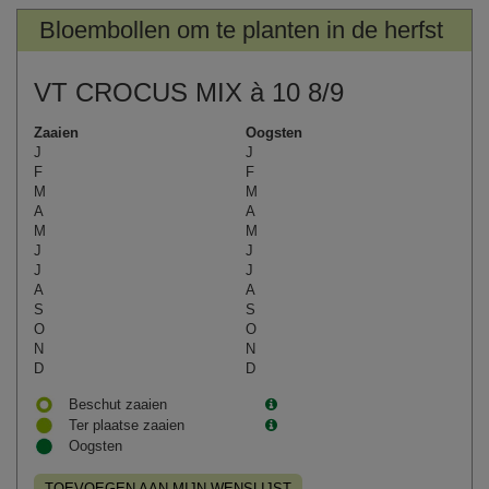
Bloembollen om te planten in de herfst
VT CROCUS MIX à 10 8/9
Zaaien
Oogsten
J
J
F
F
M
M
A
A
M
M
J
J
J
J
A
A
S
S
O
O
N
N
D
D
Beschut zaaien
Ter plaatse zaaien
Oogsten
TOEVOEGEN AAN MIJN WENSLIJST