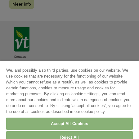
Meer info
Contact:
VT, Diksmuidsesteenweg 339, 8800 Roeselare, België
We, and possibly also third parties, use cookies on our website. We
Algemene voorwaarden
-
Privacyverklaring
-
Cookieinstellingen
-
use cookies that are necessary for the functioning of our website
Cookieverklaring
(which you cannot refuse as a result), as well as cookies to provide
© 2026
certain functions, cookies to measure usage and cookies for
Contact
marketing purposes. By clicking on 'cookie settings', you can read
more about our cookies and indicate which categories of cookies you
do or do not consent to. By clicking ‘accept all cookies’, you agree to
Maatschappelijke zetel:
the use of all cookies as described in our cookie policy.
Arvesta Belgium BV
Aarschotsesteenweg
84
Accept All Cookies
3012 Leuven
Belgium
Reject All