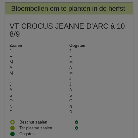
Bloembollen om te planten in de herfst
VT CROCUS JEANNE D'ARC à 10
8/9
Zaaien
Oogsten
J
J
F
F
M
M
A
A
M
M
J
J
J
J
A
A
S
S
O
O
N
N
D
D
Beschut zaaien
Ter plaatse zaaien
Oogsten