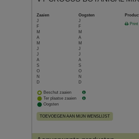
Zaaien
Oogsten
Produc
J
J
Print
F
F
M
M
A
A
M
M
J
J
J
J
A
A
S
S
O
O
N
N
D
D
Beschut zaaien
Ter plaatse zaaien
Oogsten
TOEVOEGEN AAN MIJN WENSLIJST