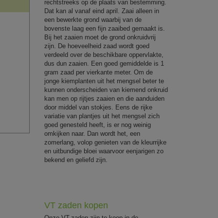
rechtstreeks op de plaats van bestemming.
Dat kan al vanaf eind april. Zaai alleen in
een bewerkte grond waarbij van de
bovenste laag een fijn zaaibed gemaakt is.
Bij het zaaien moet de grond onkruidvrij
zijn. De hoeveelheid zaad wordt goed
verdeeld over de beschikbare oppervlakte,
dus dun zaaien. Een goed gemiddelde is 1
gram zaad per vierkante meter. Om de
jonge kiemplanten uit het mengsel beter te
kunnen onderscheiden van kiemend onkruid
kan men op rijtjes zaaien en die aanduiden
door middel van stokjes. Eens de rijke
variatie van plantjes uit het mengsel zich
goed genesteld heeft, is er nog weinig
omkijken naar. Dan wordt het, een
zomerlang, volop genieten van de kleurrijke
en uitbundige bloei waarvoor eenjarigen zo
bekend en geliefd zijn.
VT zaden kopen
Onze VT-zaden zijn te koop in de