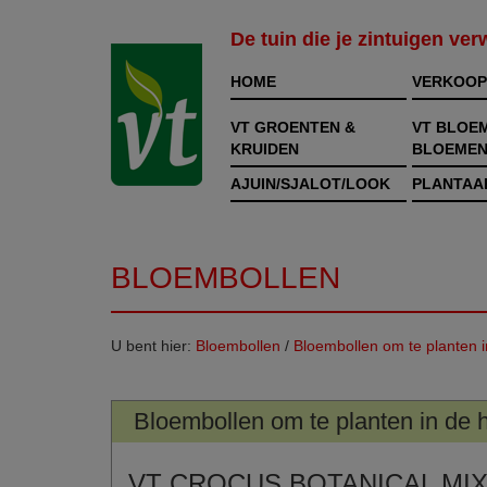
De tuin die je zintuigen ve
HOME
VERKOOP
VT GROENTEN &
VT BLOE
KRUIDEN
BLOEMEN
AJUIN/SJALOT/LOOK
PLANTAA
BLOEMBOLLEN
U bent hier:
Bloembollen
/
Bloembollen om te planten i
Bloembollen om te planten in de h
VT CROCUS BOTANICAL MIX 