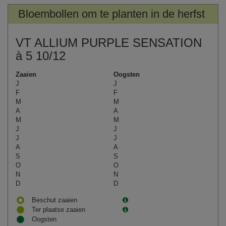
Bloembollen om te planten in de herfst
VT ALLIUM PURPLE SENSATION
à 5 10/12
Zaaien
Oogsten
J
J
F
F
M
M
A
A
M
M
J
J
J
J
A
A
S
S
O
O
N
N
D
D
Beschut zaaien
Ter plaatse zaaien
Oogsten