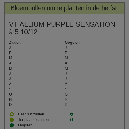
Bloembollen om te planten in de herfst
VT ALLIUM PURPLE SENSATION
à 5 10/12
Zaaien
Oogsten
J
J
F
F
M
M
A
A
M
M
J
J
J
J
A
A
S
S
O
O
N
N
D
D
Beschut zaaien
Ter plaatse zaaien
Oogsten