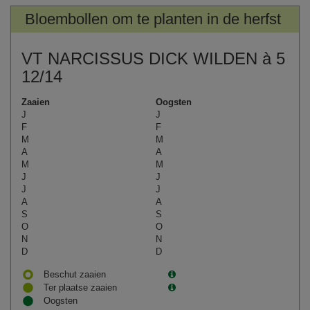
Bloembollen om te planten in de herfst
VT NARCISSUS DICK WILDEN à 5
12/14
Zaaien
Oogsten
J
J
F
F
M
M
A
A
M
M
J
J
J
J
A
A
S
S
O
O
N
N
D
D
Beschut zaaien
Ter plaatse zaaien
Oogsten