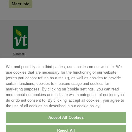
Meer info
Contact:
VT, Diksmuidsesteenweg 339, 8800 Roeselare, België
We, and possibly also third parties, use cookies on our website. We
Algemene voorwaarden
-
Privacyverklaring
-
Cookieinstellingen
-
use cookies that are necessary for the functioning of our website
Cookieverklaring
(which you cannot refuse as a result), as well as cookies to provide
© 2026
certain functions, cookies to measure usage and cookies for
Contact
marketing purposes. By clicking on 'cookie settings', you can read
more about our cookies and indicate which categories of cookies you
do or do not consent to. By clicking ‘accept all cookies’, you agree to
Maatschappelijke zetel:
the use of all cookies as described in our cookie policy.
Arvesta Belgium BV
Aarschotsesteenweg
84
Accept All Cookies
3012 Leuven
Belgium
Reject All