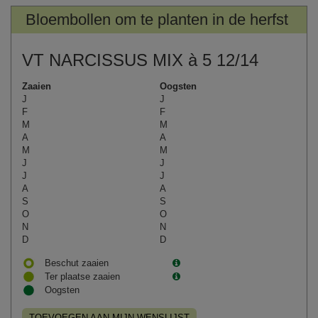
Bloembollen om te planten in de herfst
VT NARCISSUS MIX à 5 12/14
Zaaien
Oogsten
J
J
F
F
M
M
A
A
M
M
J
J
J
J
A
A
S
S
O
O
N
N
D
D
Beschut zaaien
Ter plaatse zaaien
Oogsten
TOEVOEGEN AAN MIJN WENSLIJST