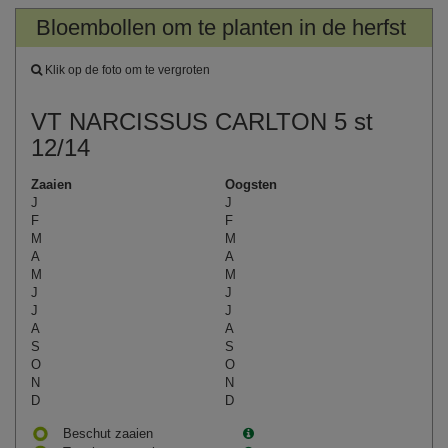
Bloembollen om te planten in de herfst
Klik op de foto om te vergroten
VT NARCISSUS CARLTON 5 st
12/14
Zaaien
Oogsten
J
J
F
F
M
M
A
A
M
M
J
J
J
J
A
A
S
S
O
O
N
N
D
D
Beschut zaaien