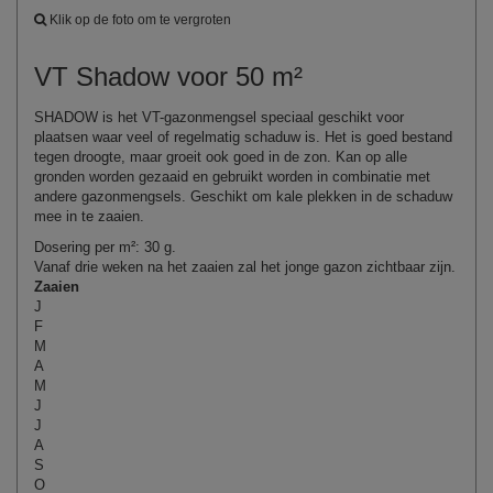
Klik op de foto om te vergroten
VT Shadow voor 50 m²
SHADOW is het VT-gazonmengsel speciaal geschikt voor
plaatsen waar veel of regelmatig schaduw is. Het is goed bestand
tegen droogte, maar groeit ook goed in de zon. Kan op alle
gronden worden gezaaid en gebruikt worden in combinatie met
andere gazonmengsels. Geschikt om kale plekken in de schaduw
mee in te zaaien.
Dosering per m²: 30 g.
Vanaf drie weken na het zaaien zal het jonge gazon zichtbaar zijn.
Zaaien
J
F
M
A
M
J
J
A
S
O