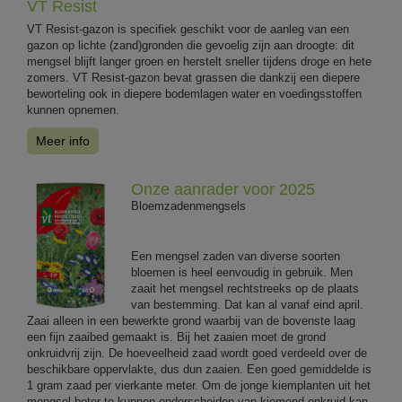
VT Resist
VT Resist-gazon is specifiek geschikt voor de aanleg van een
gazon op lichte (zand)gronden die gevoelig zijn aan droogte: dit
mengsel blijft langer groen en herstelt sneller tijdens droge en hete
zomers. VT Resist-gazon bevat grassen die dankzij een diepere
beworteling ook in diepere bodemlagen water en voedingsstoffen
kunnen opnemen.
Meer info
Onze aanrader voor 2025
Bloemzadenmengsels
Een mengsel zaden van diverse soorten
bloemen is heel eenvoudig in gebruik. Men
zaait het mengsel rechtstreeks op de plaats
van bestemming. Dat kan al vanaf eind april.
Zaai alleen in een bewerkte grond waarbij van de bovenste laag
een fijn zaaibed gemaakt is. Bij het zaaien moet de grond
onkruidvrij zijn. De hoeveelheid zaad wordt goed verdeeld over de
beschikbare oppervlakte, dus dun zaaien. Een goed gemiddelde is
1 gram zaad per vierkante meter. Om de jonge kiemplanten uit het
mengsel beter te kunnen onderscheiden van kiemend onkruid kan