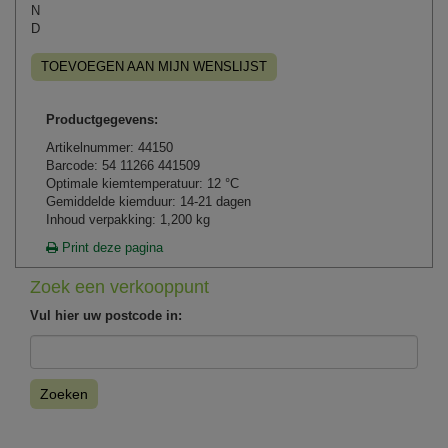
N
D
TOEVOEGEN AAN MIJN WENSLIJST
Productgegevens:
Artikelnummer: 44150
Barcode: 54 11266 441509
Optimale kiemtemperatuur: 12 °C
Gemiddelde kiemduur: 14-21 dagen
Inhoud verpakking: 1,200 kg
Print deze pagina
Zoek een verkooppunt
Vul hier uw postcode in:
Zoeken