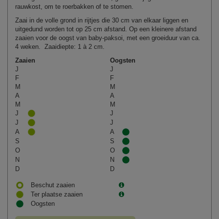
rauwkost, om te roerbakken of te stomen.
Zaai in de volle grond in rijtjes die 30 cm van elkaar liggen en
uitgedund worden tot op 25 cm afstand. Op een kleinere afstand
zaaien voor de oogst van baby-paksoi, met een groeiduur van ca.
4 weken. Zaaidiepte: 1 à 2 cm.
Zaaien
Oogsten
J
J
F
F
M
M
A
A
M
M
J
J
J
J
A
A
S
S
O
O
N
N
D
D
Beschut zaaien
Ter plaatse zaaien
Oogsten