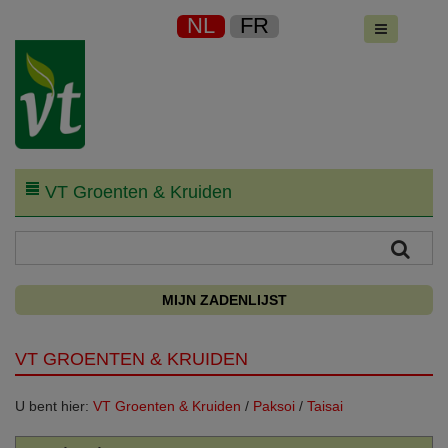
NL
FR
VT Groenten & Kruiden
MIJN ZADENLIJST
VT GROENTEN & KRUIDEN
U bent hier:
VT Groenten & Kruiden
/
Paksoi
/
Taisai