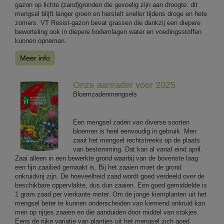
gazon op lichte (zand)gronden die gevoelig zijn aan droogte: dit
mengsel blijft langer groen en herstelt sneller tijdens droge en hete
zomers. VT Resist-gazon bevat grassen die dankzij een diepere
beworteling ook in diepere bodemlagen water en voedingsstoffen
kunnen opnemen.
Meer info
Onze aanrader voor 2025
Bloemzadenmengsels
Een mengsel zaden van diverse soorten
bloemen is heel eenvoudig in gebruik. Men
zaait het mengsel rechtstreeks op de plaats
van bestemming. Dat kan al vanaf eind april.
Zaai alleen in een bewerkte grond waarbij van de bovenste laag
een fijn zaaibed gemaakt is. Bij het zaaien moet de grond
onkruidvrij zijn. De hoeveelheid zaad wordt goed verdeeld over de
beschikbare oppervlakte, dus dun zaaien. Een goed gemiddelde is
1 gram zaad per vierkante meter. Om de jonge kiemplanten uit het
mengsel beter te kunnen onderscheiden van kiemend onkruid kan
men op rijtjes zaaien en die aanduiden door middel van stokjes.
Eens de rijke variatie van plantjes uit het mengsel zich goed