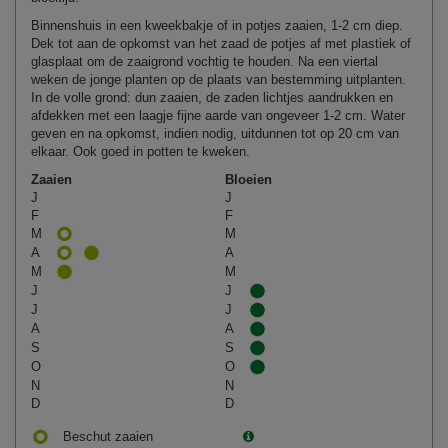
Binnenshuis in een kweekbakje of in potjes zaaien, 1-2 cm diep.
Dek tot aan de opkomst van het zaad de potjes af met plastiek of
glasplaat om de zaaigrond vochtig te houden. Na een viertal
weken de jonge planten op de plaats van bestemming uitplanten.
In de volle grond: dun zaaien, de zaden lichtjes aandrukken en
afdekken met een laagje fijne aarde van ongeveer 1-2 cm. Water
geven en na opkomst, indien nodig, uitdunnen tot op 20 cm van
elkaar. Ook goed in potten te kweken.
Zaaien
Bloeien
J
J
F
F
M
M
A
A
M
M
J
J
J
J
A
A
S
S
O
O
N
N
D
D
Beschut zaaien