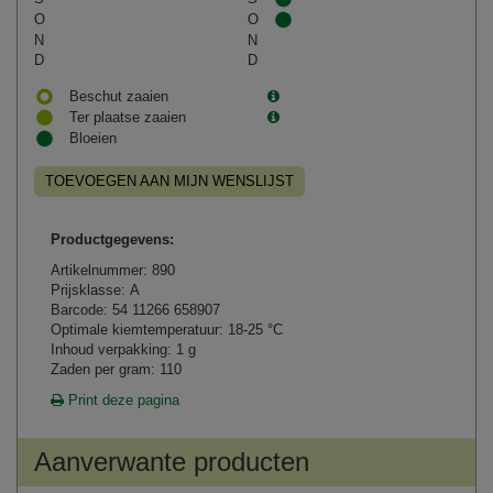
O
O
N
N
D
D
Beschut zaaien
Ter plaatse zaaien
Bloeien
TOEVOEGEN AAN MIJN WENSLIJST
Productgegevens:
Artikelnummer: 890
Prijsklasse: A
Barcode: 54 11266 658907
Optimale kiemtemperatuur: 18-25 °C
Inhoud verpakking: 1 g
Zaden per gram: 110
Print deze pagina
Aanverwante producten