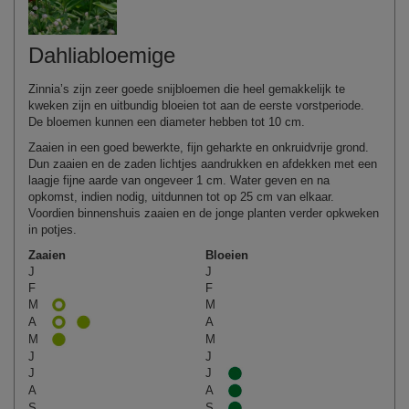
Dahliabloemige
Zinnia’s zijn zeer goede snijbloemen die heel gemakkelijk te
kweken zijn en uitbundig bloeien tot aan de eerste vorstperiode.
De bloemen kunnen een diameter hebben tot 10 cm.
Zaaien in een goed bewerkte, fijn geharkte en onkruidvrije grond.
Dun zaaien en de zaden lichtjes aandrukken en afdekken met een
laagje fijne aarde van ongeveer 1 cm. Water geven en na
opkomst, indien nodig, uitdunnen tot op 25 cm van elkaar.
Voordien binnenshuis zaaien en de jonge planten verder opkweken
in potjes.
Zaaien
Bloeien
J
J
F
F
M
M
A
A
M
M
J
J
J
J
A
A
S
S