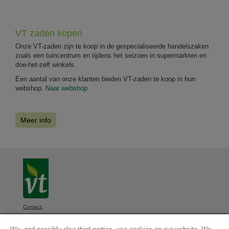
VT zaden kopen
Onze VT-zaden zijn te koop in de gespecialiseerde handelszaken
zoals een tuincentrum en tijdens het seizoen in supermarkten en
doe-het-zelf winkels.
Een aantal van onze klanten bieden VT-zaden te koop in hun
webshop.
Naar webshop
Meer info
Contact:
VT, Diksmuidsesteenweg 339, 8800 Roeselare, België