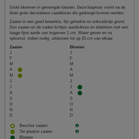
Grote bloemen in gemengde kleuren. Deze klaproos vormt na de
bloei grote decoratieve zaaddozen die gedroogd kunnen worden.
Zaaien in een goed bewerkte, fijn geharkte en onkruidvrije grond.
Dun zaaien en de zaden lichtjes aandrukken en afdekken met een
laagje fijne aarde van ongeveer 1 cm. Water geven en na
opkomst, indien nodig, uitdunnen tot op 20 cm van elkaar.
Zaaien
Bloeien
J
J
F
F
M
M
A
A
M
M
J
J
J
J
A
A
S
S
O
O
N
N
D
D
Beschut zaaien
Ter plaatse zaaien
Bloeien