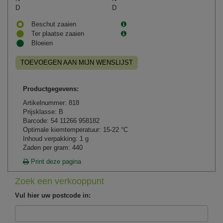
D
D
Beschut zaaien
Ter plaatse zaaien
Bloeien
TOEVOEGEN AAN MIJN WENSLIJST
Productgegevens:
Artikelnummer: 818
Prijsklasse: B
Barcode: 54 11266 958182
Optimale kiemtemperatuur: 15-22 °C
Inhoud verpakking: 1 g
Zaden per gram: 440
Print deze pagina
Zoek een verkooppunt
Vul hier uw postcode in: