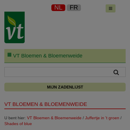
NL
FR
VT Bloemen & Bloemenweide
MIJN ZADENLIJST
VT BLOEMEN & BLOEMENWEIDE
U bent hier:
VT Bloemen & Bloemenweide
/
Juffertje in 't groen
/
Shades of blue