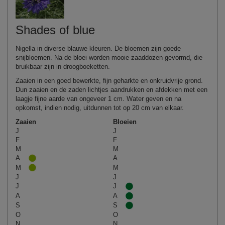
Shades of blue
Nigella in diverse blauwe kleuren. De bloemen zijn goede
snijbloemen. Na de bloei worden mooie zaaddozen gevormd, die
bruikbaar zijn in droogboeketten.
Zaaien in een goed bewerkte, fijn geharkte en onkruidvrije grond.
Dun zaaien en de zaden lichtjes aandrukken en afdekken met een
laagje fijne aarde van ongeveer 1 cm. Water geven en na
opkomst, indien nodig, uitdunnen tot op 20 cm van elkaar.
Zaaien
Bloeien
J
J
F
F
M
M
A
A
M
M
J
J
J
J
A
A
S
S
O
O
N
N