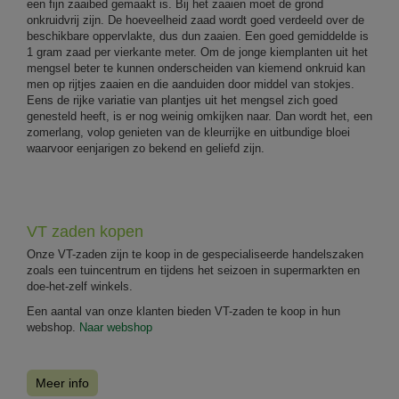
een fijn zaaibed gemaakt is. Bij het zaaien moet de grond
onkruidvrij zijn. De hoeveelheid zaad wordt goed verdeeld over de
beschikbare oppervlakte, dus dun zaaien. Een goed gemiddelde is
1 gram zaad per vierkante meter. Om de jonge kiemplanten uit het
mengsel beter te kunnen onderscheiden van kiemend onkruid kan
men op rijtjes zaaien en die aanduiden door middel van stokjes.
Eens de rijke variatie van plantjes uit het mengsel zich goed
genesteld heeft, is er nog weinig omkijken naar. Dan wordt het, een
zomerlang, volop genieten van de kleurrijke en uitbundige bloei
waarvoor eenjarigen zo bekend en geliefd zijn.
VT zaden kopen
Onze VT-zaden zijn te koop in de gespecialiseerde handelszaken
zoals een tuincentrum en tijdens het seizoen in supermarkten en
doe-het-zelf winkels.
Een aantal van onze klanten bieden VT-zaden te koop in hun
webshop.
Naar webshop
Meer info